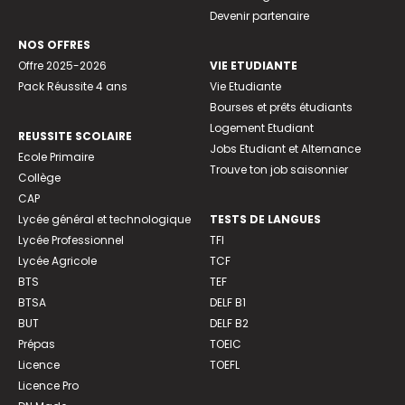
Devenir partenaire
NOS OFFRES
Offre 2025-2026
VIE ETUDIANTE
Pack Réussite 4 ans
Vie Etudiante
Bourses et prêts étudiants
Logement Etudiant
REUSSITE SCOLAIRE
Jobs Etudiant et Alternance
Ecole Primaire
Trouve ton job saisonnier
Collège
CAP
Lycée général et technologique
TESTS DE LANGUES
Lycée Professionnel
TFI
Lycée Agricole
TCF
BTS
TEF
BTSA
DELF B1
BUT
DELF B2
Prépas
TOEIC
Licence
TOEFL
Licence Pro