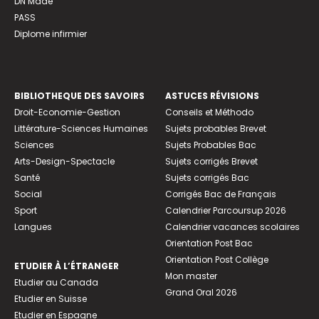
DN Made
PASS
Diplome infirmier
BIBLIOTHEQUE DES SAVOIRS
ASTUCES RÉVISIONS
Droit-Economie-Gestion
Conseils et Méthodo
Littérature-Sciences Humaines
Sujets probables Brevet
Sciences
Sujets Probables Bac
Arts-Design-Spectacle
Sujets corrigés Brevet
Santé
Sujets corrigés Bac
Social
Corrigés Bac de Français
Sport
Calendrier Parcoursup 2026
Langues
Calendrier vacances scolaires
Orientation Post Bac
Orientation Post Collège
ETUDIER À L’ÉTRANGER
Mon master
Etudier au Canada
Grand Oral 2026
Etudier en Suisse
Etudier en Espagne