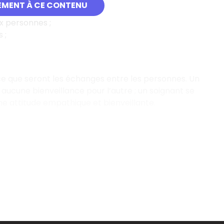
EMENT À CE CONTENU
x personnes ;
 ;
e que seront les échanges entre les personnes. Un
aucune bienveillance pour l’autre ; un soignant se
e attitude empathique et bienveillante.