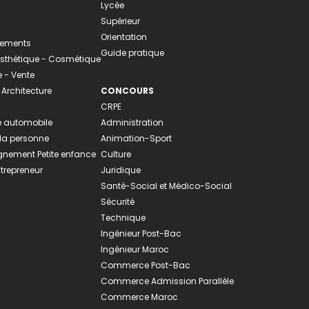
Lycée
Supérieur
Orientation
tements
Guide pratique
 Esthétique - Cosmétique
- Vente
 Architecture
CONCOURS
CRPE
 automobile
Administration
 la personne
Animation-Sport
ement Petite enfance
Culture
ntrepreneur
Juridique
Santé-Social et Médico-Social
Sécurité
Technique
Ingénieur Post-Bac
Ingénieur Maroc
Commerce Post-Bac
Commerce Admission Parallèle
Commerce Maroc