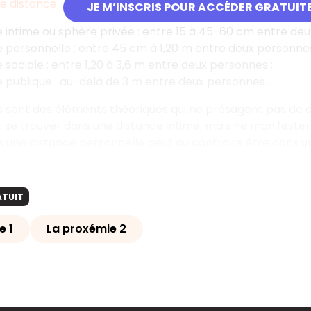
de distance
JE M’INSCRIS POUR ACCÉDER GRATUIT
 intime ou sphère privée : entre 15 à 45-60 cm entre deu
 personnelle : entre 45 cm à 1,20 m entre deux personnes
 sociale : entre 1,20 à 3,6 m entre deux personnes ;
 publique : au-delà de 3 m entre deux personnes.
 sont des éléments théoriques qui ne présagent pas de c
 se trouver dans une distance intime, mais ne manifester 
 une distance personnelle peut au contraire être dans un
ATUIT
e 1
La proxémie 2