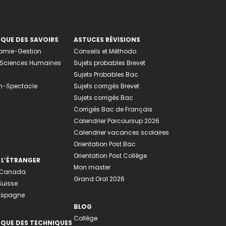
EQUE DES SAVOIRS
ASTUCES RÉVISIONS
nomie-Gestion
Conseils et Méthodo
e-Sciences Humaines
Sujets probables Brevet
Sujets Probables Bac
n-Spectacle
Sujets corrigés Brevet
Sujets corrigés Bac
Corrigés Bac de Français
Calendrier Parcoursup 2026
Calendrier vacances scolaires
Orientation Post Bac
Orientation Post Collège
 L’ÉTRANGER
Mon master
u Canada
Grand Oral 2026
Suisse
 Espagne
BLOG
Collège
EQUE DES TECHNIQUES