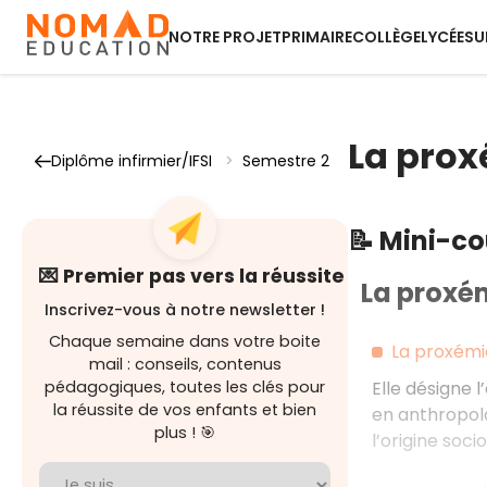
NOTRE PROJET
PRIMAIRE
COLLÈGE
LYCÉE
SU
La pro
Diplôme infirmier/IFSI
>
Semestre 2
📝 Mini-c
💌 Premier pas vers la réussite
La proxé
Inscrivez-vous à notre newsletter !
Chaque semaine dans votre boite
La proxémi
mail : conseils, contenus
pédagogiques, toutes les clés pour
Elle désigne l
la réussite de vos enfants et bien
en anthropolo
plus ! 🎯
l’origine soc