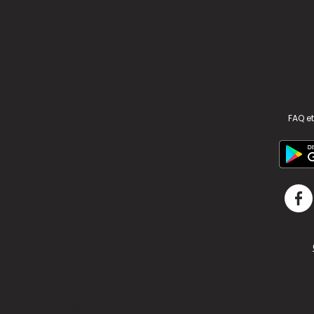
FAQ et
v2.311.4 US