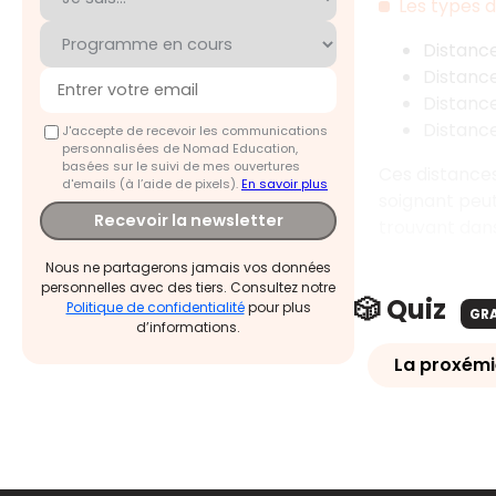
Les types 
Distance
Distance
Distance
Distance
J'accepte de recevoir les communications
personnalisées de Nomad Education,
basées sur le suivi de mes ouvertures
Ces distances
d'emails (à l’aide de pixels).
En savoir plus
soignant peut
Recevoir la newsletter
trouvant dans
Nous ne partagerons jamais vos données
personnelles avec des tiers. Consultez notre
🎲 Quiz
Politique de confidentialité
pour plus
GR
d’informations.
La proxémi