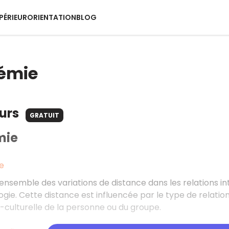
PÉRIEUR
ORIENTATION
BLOG
xémie
ours
GRATUIT
mie
e
’ensemble des variations de distance dans les relations int
gie. Cette distance est influencée par le type de relatio
io-culturelle de la personne ou du groupe.