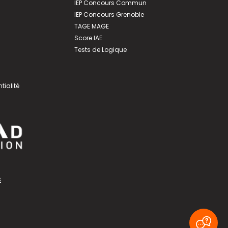
IEP Concours Commun
IEP Concours Grenoble
TAGE MAGE
Score IAE
Tests de Logique
tialité
s