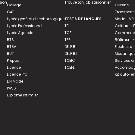
sion
Trouve ton job saisonnier
Collège
Cuisine
CAP
Transports
Lycée général et technologique
TESTS DE LANGUES
Mode - Vê
Lycée Professionnel
TFI
Coiffure -
Lycée Agricole
TCF
Commerce 
BTS
TEF
Bâtiment -
BTSA
DELF B1
Électricité
BUT
DELF B2
Mécanique
Prépas
TOEIC
Services à
Licence
TOEFL
Accompagn
Licence Pro
Kit auto-e
DN Made
PASS
Diplome infirmier