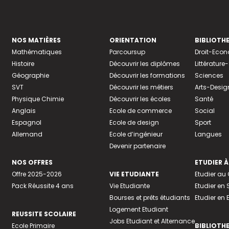
NOS MATIÈRES
ORIENTATION
BIBLIOTH
Mathématiques
Parcoursup
Droit-Eco
Histoire
Découvrir les diplômes
Littératur
Géographie
Découvrir les formations
Sciences
SVT
Découvrir les métiers
Arts-Desig
Physique Chimie
Découvrir les écoles
Santé
Anglais
Ecole de commerce
Social
Espagnol
Ecole de design
Sport
Allemand
Ecole d’ingénieur
Langues
Devenir partenaire
NOS OFFRES
ETUDIER À
Offre 2025-2026
VIE ETUDIANTE
Etudier a
Pack Réussite 4 ans
Vie Etudiante
Etudier en 
Bourses et prêts étudiants
Etudier en
Logement Etudiant
REUSSITE SCOLAIRE
Jobs Etudiant et Alternance
Ecole Primaire
BIBLIOTH