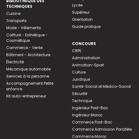
BIBLIOTHEQUE DES
Lycée
TECHNIQUES
Supérieur
Cuisine
Orientation
Transports
Guide pratique
Mode - Vêtements
Coiffure - Esthétique -
Cosmétique
CONCOURS
Commerce - Vente
CRPE
Bâtiment - Architecture
Administration
Électricité
Animation-Sport
Mécanique automobile
Culture
Services à la personne
Juridique
Accompagnement Petite
Santé-Social et Médico-Social
enfance
Sécurité
Kit auto-entrepreneur
Technique
Ingénieur Post-Bac
Ingénieur Maroc
Commerce Post-Bac
Commerce Admission Parallèle
Commerce Maroc