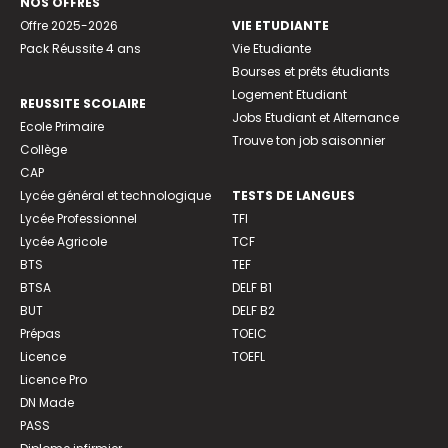
NOS OFFRES
Offre 2025-2026
VIE ETUDIANTE
Pack Réussite 4 ans
Vie Etudiante
Bourses et prêts étudiants
Logement Etudiant
REUSSITE SCOLAIRE
Jobs Etudiant et Alternance
Ecole Primaire
Trouve ton job saisonnier
Collège
CAP
Lycée général et technologique
TESTS DE LANGUES
Lycée Professionnel
TFI
Lycée Agricole
TCF
BTS
TEF
BTSA
DELF B1
BUT
DELF B2
Prépas
TOEIC
Licence
TOEFL
Licence Pro
DN Made
PASS