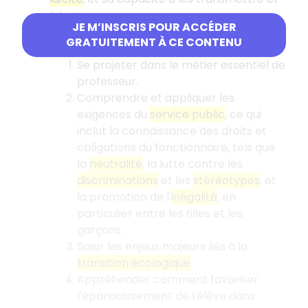
à les incarner.
JE M’INSCRIS POUR ACCÉDER
Le second temps se concentre sur
GRATUITEMENT À CE CONTENU
l'
aptitude du candidat à
:
Se projeter dans le métier essentiel de
professeur.
Comprendre et appliquer les
exigences du
service public
, ce qui
inclut la connaissance des droits et
obligations du fonctionnaire, tels que
la
neutralité
, la lutte contre les
discriminations
et les
stéréotypes
, et
la promotion de l'
inégalité
, en
particulier entre les filles et les
garçons.
Saisir les enjeux majeurs liés à la
transition écologique
.
Appréhender comment favoriser
l'épanouissement de l'élève dans