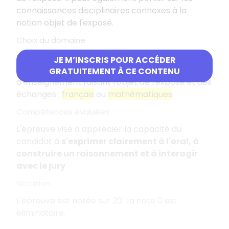
connaissances disciplinaires connexes à la
notion objet de l'exposé.
Choix du domaine
Les candidats choisissent au moment de
JE M’INSCRIS POUR ACCÉDER
l'inscription au concours le domaine
GRATUITEMENT À CE CONTENU
d'enseignement faisant l'objet de l'exposé et des
échanges :
français
ou
mathématiques
.
Compétences évaluées
L'épreuve vise à apprécier la capacité du
candidat à
s'exprimer clairement à l'oral, à
construire un raisonnement et à interagir
avec le jury
.
Notation
L'épreuve est notée sur 20. La note 0 est
éliminatoire.