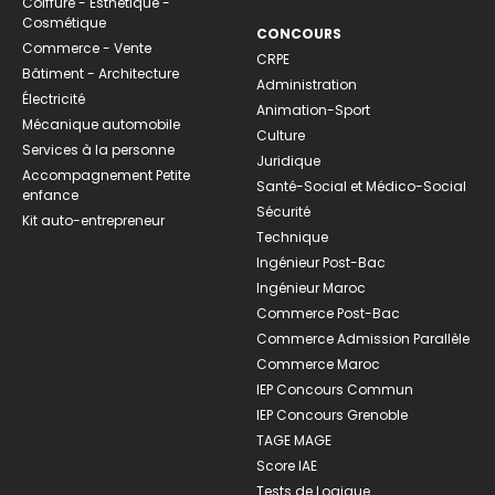
Coiffure - Esthétique -
Cosmétique
CONCOURS
Commerce - Vente
CRPE
Bâtiment - Architecture
Administration
Électricité
Animation-Sport
Mécanique automobile
Culture
Services à la personne
Juridique
Accompagnement Petite
Santé-Social et Médico-Social
enfance
Sécurité
Kit auto-entrepreneur
Technique
Ingénieur Post-Bac
Ingénieur Maroc
Commerce Post-Bac
Commerce Admission Parallèle
Commerce Maroc
IEP Concours Commun
IEP Concours Grenoble
TAGE MAGE
Score IAE
Tests de Logique