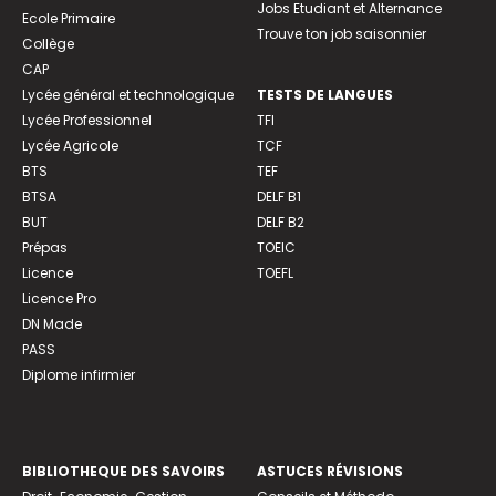
Jobs Etudiant et Alternance
Ecole Primaire
Trouve ton job saisonnier
Collège
CAP
Lycée général et technologique
TESTS DE LANGUES
Lycée Professionnel
TFI
Lycée Agricole
TCF
BTS
TEF
BTSA
DELF B1
BUT
DELF B2
Prépas
TOEIC
Licence
TOEFL
Licence Pro
DN Made
PASS
Diplome infirmier
BIBLIOTHEQUE DES SAVOIRS
ASTUCES RÉVISIONS