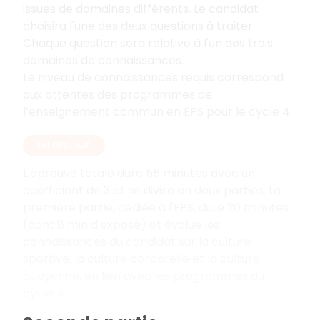
issues de domaines différents. Le candidat
choisira l'une des deux questions à traiter.
Chaque question sera relative à l'un des trois
domaines de connaissances.
Le niveau de connaissances requis correspond
aux attentes des programmes de
l’enseignement commun en EPS pour le cycle 4.
EN RÉSUMÉ
L'épreuve totale dure 55 minutes avec un
coefficient de 3 et se divise en deux parties. La
première partie, dédiée à l'EPS, dure 20 minutes
(dont 8 min d'exposé) et évalue les
connaissances du candidat sur la culture
sportive, la culture corporelle et la culture
citoyenne, en lien avec les programmes du
cycle 4.