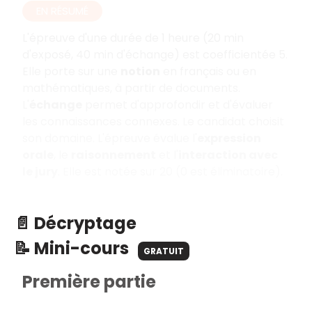
EN RÉSUMÉ
L'épreuve d'une durée de 1 heure (20 min
d'exposé, 40 min d'échange) est coefficientée 5.
Elle porte sur une
notion
en français ou en
mathématiques, à partir de documents.
L'
échange
permet d'approfondir et d'évaluer
les connaissances connexes. Le candidat choisit
son domaine. L'épreuve évalue l'
expression
orale
, le
raisonnement
et l'
interaction avec
le jury
. Elle est notée sur 20 (0 est éliminatoire).
📄 Décryptage
📝 Mini-cours
GRATUIT
Première partie