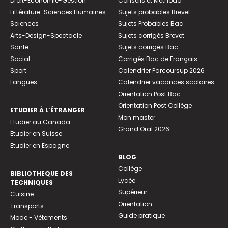
Droit-Economie-Gestion
Conseils et Méthodo
Littérature-Sciences Humaines
Sujets probables Brevet
Sciences
Sujets Probables Bac
Arts-Design-Spectacle
Sujets corrigés Brevet
Santé
Sujets corrigés Bac
Social
Corrigés Bac de Français
Sport
Calendrier Parcoursup 2026
Langues
Calendrier vacances scolaires
Orientation Post Bac
Orientation Post Collège
ETUDIER À L’ÉTRANGER
Mon master
Etudier au Canada
Grand Oral 2026
Etudier en Suisse
Etudier en Espagne
BLOG
Collège
BIBLIOTHEQUE DES
Lycée
TECHNIQUES
Supérieur
Cuisine
Orientation
Transports
Guide pratique
Mode - Vêtements