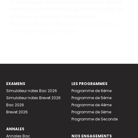
la République, la capacité à se projeter dans le
métier, la compréhension du service public, les
enjeux de la transition écologique et
l’épanouissement de l’élève. Une note de 0 à
cette partie est éliminatoire.
EXAMENS
LES PROGRAMMES
Simulateur notes Bac 2026
Programme de 6ème
Simulateur notes Brevet 2026
Programme de 5ème
Bac 2026
Programme de 4ème
Brevet 2026
Programme de 3ème
Programme de Seconde
ANNALES
Annales Bac
NOS ENGAGEMENTS