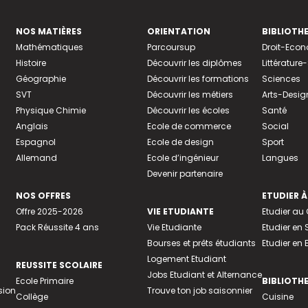
NOS MATIÈRES
ORIENTATION
BIBLIOTH
Mathématiques
Parcoursup
Droit-Eco
Histoire
Découvrir les diplômes
Littératur
Géographie
Découvrir les formations
Sciences
SVT
Découvrir les métiers
Arts-Desig
Physique Chimie
Découvrir les écoles
Santé
Anglais
Ecole de commerce
Social
Espagnol
Ecole de design
Sport
Allemand
Ecole d’ingénieur
Langues
Devenir partenaire
NOS OFFRES
ETUDIER À
Offre 2025-2026
VIE ETUDIANTE
Etudier a
Pack Réussite 4 ans
Vie Etudiante
Etudier en 
Bourses et prêts étudiants
Etudier en
Logement Etudiant
REUSSITE SCOLAIRE
Jobs Etudiant et Alternance
Ecole Primaire
BIBLIOTH
sion
Trouve ton job saisonnier
Collège
Cuisine