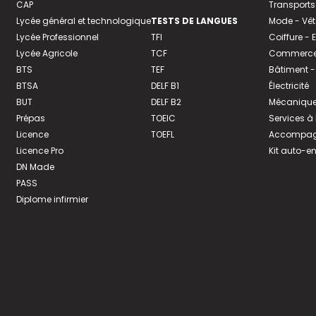
CAP
Transports
Lycée général et technologique
TESTS DE LANGUES
Mode - Vê
Lycée Professionnel
TFI
Coiffure -
Lycée Agricole
TCF
Commerce 
BTS
TEF
Bâtiment -
BTSA
DELF B1
Électricité
BUT
DELF B2
Mécanique
Prépas
TOEIC
Services à
Licence
TOEFL
Accompagn
Licence Pro
Kit auto-e
DN Made
PASS
Diplome infirmier