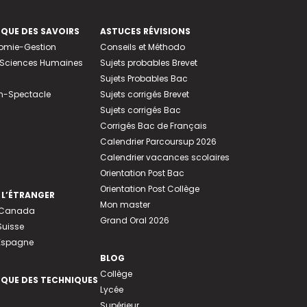
EQUE DES SAVOIRS
ASTUCES RÉVISIONS
nomie-Gestion
Conseils et Méthodo
e-Sciences Humaines
Sujets probables Brevet
Sujets Probables Bac
n-Spectacle
Sujets corrigés Brevet
Sujets corrigés Bac
Corrigés Bac de Français
Calendrier Parcoursup 2026
Calendrier vacances scolaires
Orientation Post Bac
Orientation Post Collège
 L’ÉTRANGER
Mon master
u Canada
Grand Oral 2026
Suisse
 Espagne
BLOG
Collège
EQUE DES TECHNIQUES
Lycée
Supérieur