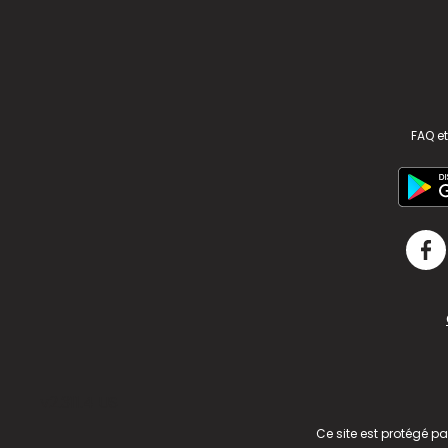
FAQ et
v2.311.4 US
Ce site est protégé p