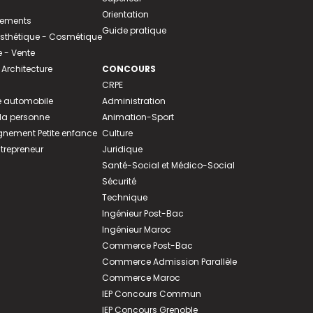
Orientation
tements
Guide pratique
 Esthétique - Cosmétique
- Vente
 Architecture
CONCOURS
CRPE
 automobile
Administration
 la personne
Animation-Sport
ement Petite enfance
Culture
ntrepreneur
Juridique
Santé-Social et Médico-Social
Sécurité
Technique
Ingénieur Post-Bac
Ingénieur Maroc
Commerce Post-Bac
Commerce Admission Parallèle
Commerce Maroc
IEP Concours Commun
IEP Concours Grenoble