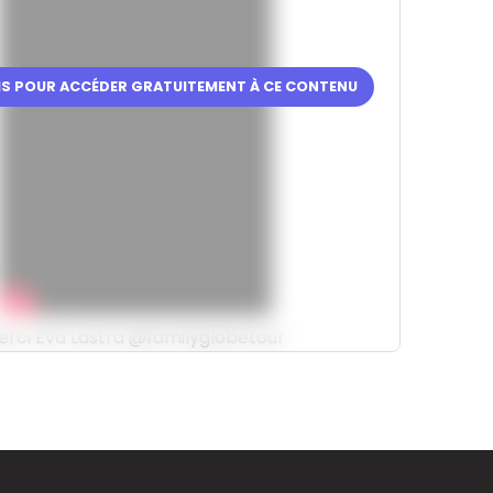
RIS POUR ACCÉDER GRATUITEMENT À CE CONTENU
erci Éva Lastra @familyglobetour