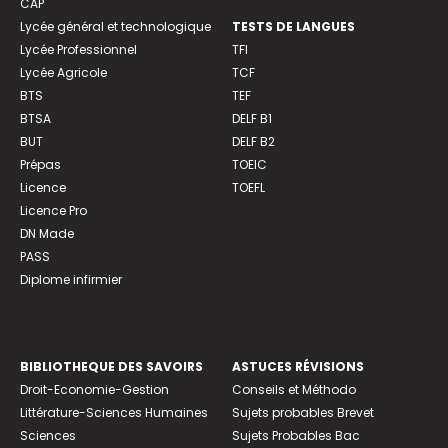
CAP
Lycée général et technologique
TESTS DE LANGUES
Lycée Professionnel
TFI
Lycée Agricole
TCF
BTS
TEF
BTSA
DELF B1
BUT
DELF B2
Prépas
TOEIC
Licence
TOEFL
Licence Pro
DN Made
PASS
Diplome infirmier
BIBLIOTHEQUE DES SAVOIRS
ASTUCES RÉVISIONS
Droit-Economie-Gestion
Conseils et Méthodo
Littérature-Sciences Humaines
Sujets probables Brevet
Sciences
Sujets Probables Bac