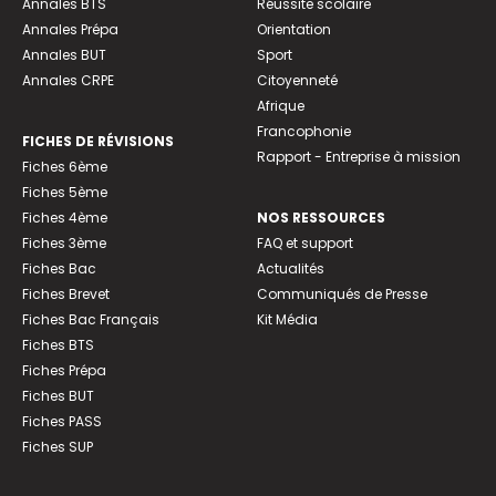
Annales BTS
Réussite scolaire
Annales Prépa
Orientation
Annales BUT
Sport
Annales CRPE
Citoyenneté
Afrique
Francophonie
FICHES DE RÉVISIONS
Rapport - Entreprise à mission
Fiches 6ème
Fiches 5ème
Fiches 4ème
NOS RESSOURCES
Fiches 3ème
FAQ et support
Fiches Bac
Actualités
Fiches Brevet
Communiqués de Presse
Fiches Bac Français
Kit Média
Fiches BTS
Fiches Prépa
Fiches BUT
Fiches PASS
Fiches SUP