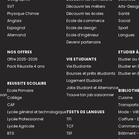
SVT
Découvrir les métiers
Arts-Desig
Physique Chimie
Découvrir les écoles
Santé
Anglais
Ecole de commerce
Social
Espagnol
Ecole de design
Sport
Allemand
Ecole d’ingénieur
Langues
Devenir partenaire
NOS OFFRES
ETUDIER À
Offre 2025-2026
VIE ETUDIANTE
Etudier a
Pack Réussite 4 ans
Vie Etudiante
Etudier en 
Bourses et prêts étudiants
Etudier en
Logement Etudiant
REUSSITE SCOLAIRE
Jobs Etudiant et Alternance
Ecole Primaire
BIBLIOTH
sion
Trouve ton job saisonnier
Collège
Cuisine
CAP
Transports
Lycée général et technologique
TESTS DE LANGUES
Mode - Vê
Lycée Professionnel
TFI
Coiffure -
Lycée Agricole
TCF
Commerce 
BTS
TEF
Bâtiment -