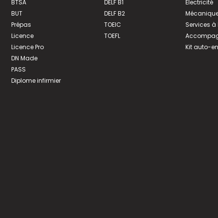
BTSA
DELF B1
Électricité
BUT
DELF B2
Mécanique
Prépas
TOEIC
Services à
Licence
TOEFL
Accompagn
Licence Pro
Kit auto-e
DN Made
PASS
Diplome infirmier