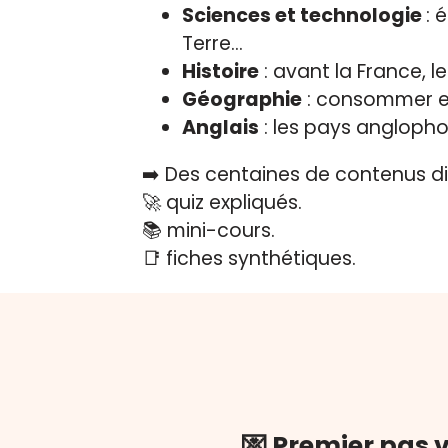
Sciences et technologie
: 
Terre...
Histoire
: avant la France, le
Géographie
: consommer en F
Anglais
: les pays anglopho
➡️ Des centaines de contenus di
🚀 quiz expliqués.
📚 mini-cours.
📑 fiches synthétiques.
💌 Premier pas v