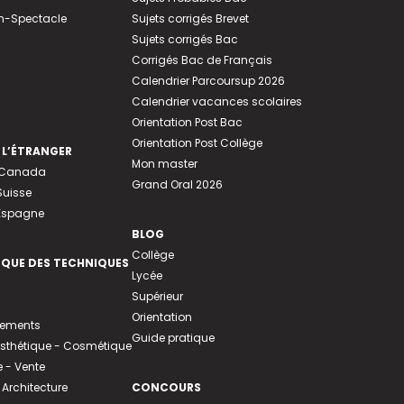
n-Spectacle
Sujets corrigés Brevet
Sujets corrigés Bac
Corrigés Bac de Français
Calendrier Parcoursup 2026
Calendrier vacances scolaires
Orientation Post Bac
Orientation Post Collège
 L’ÉTRANGER
Mon master
u Canada
Grand Oral 2026
Suisse
 Espagne
BLOG
Collège
EQUE DES TECHNIQUES
Lycée
Supérieur
Orientation
tements
Guide pratique
 Esthétique - Cosmétique
- Vente
 Architecture
CONCOURS