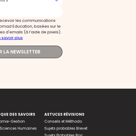
ours
recevoir les communications
omad Education, basées sur le
s d'emails (à l’aide de pixels).
 savoir plus
R LA NEWSLETTER
EQUE DES SAVOIRS
ASTUCES RÉVISIONS
nomie-Gestion
Conseils et Méthodo
e-Sciences Humaines
Sujets probables Brevet
Sujets Probables Bac