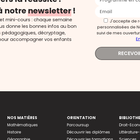
Programme en c
à notre
newsletter
!
 et mini-cours : chaque semaine
J'accepte de 
ous donne les bonnes infos au bon
personnalisées de N
s pédagogiques, décryptage,
suivi de mes ouverture
En
és pour accompagner vos enfants
RECEVOI
NOS MATIÈRES
ORIENTATION
BIBLIOTH
Mathématiques
Parcoursup
Droit-Eco
Histoire
Découvrir les diplômes
Littératur
Géographie
Découvrir les formations
Sciences