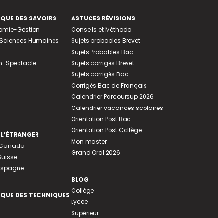
EQUE DES SAVOIRS
ASTUCES RÉVISIONS
nomie-Gestion
Conseils et Méthodo
e-Sciences Humaines
Sujets probables Brevet
Sujets Probables Bac
n-Spectacle
Sujets corrigés Brevet
Sujets corrigés Bac
Corrigés Bac de Français
Calendrier Parcoursup 2026
Calendrier vacances scolaires
Orientation Post Bac
Orientation Post Collège
 L’ÉTRANGER
Mon master
u Canada
Grand Oral 2026
Suisse
 Espagne
BLOG
Collège
EQUE DES TECHNIQUES
Lycée
Supérieur