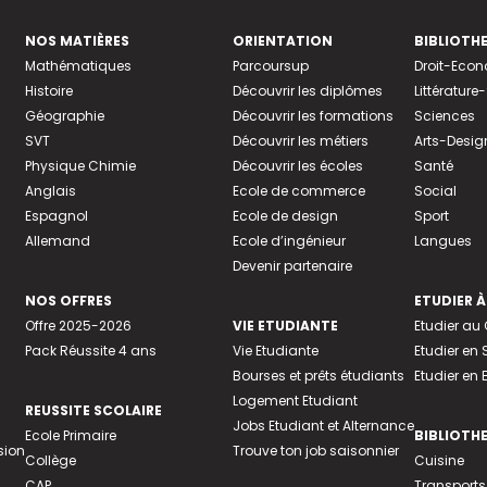
NOS MATIÈRES
ORIENTATION
BIBLIOTH
Mathématiques
Parcoursup
Droit-Eco
Histoire
Découvrir les diplômes
Littératur
Géographie
Découvrir les formations
Sciences
SVT
Découvrir les métiers
Arts-Desig
Physique Chimie
Découvrir les écoles
Santé
Anglais
Ecole de commerce
Social
Espagnol
Ecole de design
Sport
Allemand
Ecole d’ingénieur
Langues
Devenir partenaire
NOS OFFRES
ETUDIER À
Offre 2025-2026
VIE ETUDIANTE
Etudier a
Pack Réussite 4 ans
Vie Etudiante
Etudier en 
Bourses et prêts étudiants
Etudier en
Logement Etudiant
REUSSITE SCOLAIRE
Jobs Etudiant et Alternance
Ecole Primaire
BIBLIOTH
sion
Trouve ton job saisonnier
Collège
Cuisine
CAP
Transports