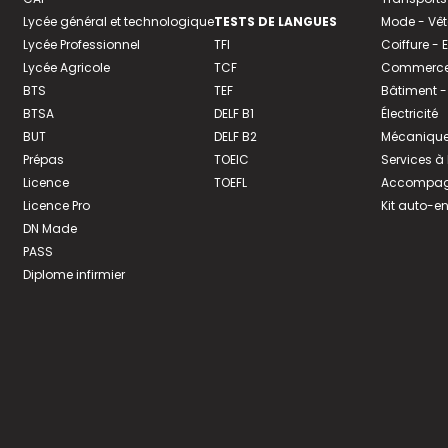
Lycée général et technologique
TESTS DE LANGUES
Mode - Vê
Lycée Professionnel
TFI
Coiffure -
Lycée Agricole
TCF
Commerce 
BTS
TEF
Bâtiment -
BTSA
DELF B1
Électricité
BUT
DELF B2
Mécanique
Prépas
TOEIC
Services à
Licence
TOEFL
Accompagn
Licence Pro
Kit auto-e
DN Made
PASS
Diplome infirmier