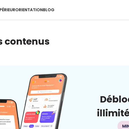
PÉRIEUR
ORIENTATION
BLOG
s contenus
Déblo
illimit
MI