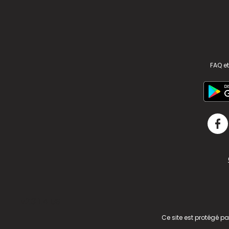
FAQ et
v2.311.4 US
Ce site est protégé p