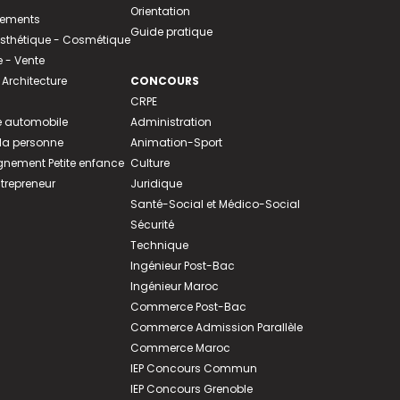
Orientation
tements
Guide pratique
 Esthétique - Cosmétique
- Vente
 Architecture
CONCOURS
CRPE
 automobile
Administration
 la personne
Animation-Sport
ement Petite enfance
Culture
ntrepreneur
Juridique
Santé-Social et Médico-Social
Sécurité
Technique
Ingénieur Post-Bac
Ingénieur Maroc
Commerce Post-Bac
Commerce Admission Parallèle
Commerce Maroc
IEP Concours Commun
IEP Concours Grenoble