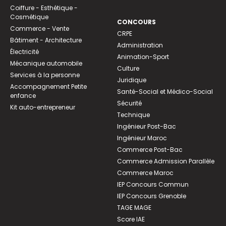
Coiffure - Esthétique -
Cosmétique
CONCOURS
Commerce - Vente
CRPE
Bâtiment - Architecture
Administration
Électricité
Animation-Sport
Mécanique automobile
Culture
Services à la personne
Juridique
Accompagnement Petite
Santé-Social et Médico-Social
enfance
Sécurité
Kit auto-entrepreneur
Technique
Ingénieur Post-Bac
Ingénieur Maroc
Commerce Post-Bac
Commerce Admission Parallèle
Commerce Maroc
IEP Concours Commun
IEP Concours Grenoble
TAGE MAGE
Score IAE