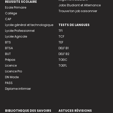
REUSSITE SCOLAIRE
Jobs Etudiant et Alternance
Ecole Primaire
Trouve ton job saisonnier
Collège
CAP
Lycée général et technologique
TESTS DE LANGUES
Lycée Professionnel
TFI
Lycée Agricole
TCF
BTS
TEF
BTSA
DELF B1
BUT
DELF B2
Prépas
TOEIC
Licence
TOEFL
Licence Pro
DN Made
PASS
Diplome infirmier
BIBLIOTHEQUE DES SAVOIRS
ASTUCES RÉVISIONS