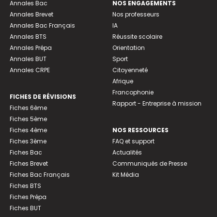
Annales Bac
NOS ENGAGEMENTS
Annales Brevet
Nos professeurs
Annales Bac Français
IA
Annales BTS
Réussite scolaire
Annales Prépa
Orientation
Annales BUT
Sport
Annales CRPE
Citoyenneté
Afrique
Francophonie
FICHES DE RÉVISIONS
Rapport - Entreprise à mission
Fiches 6ème
Fiches 5ème
Fiches 4ème
NOS RESSOURCES
Fiches 3ème
FAQ et support
Fiches Bac
Actualités
Fiches Brevet
Communiqués de Presse
Fiches Bac Français
Kit Média
Fiches BTS
Fiches Prépa
Fiches BUT