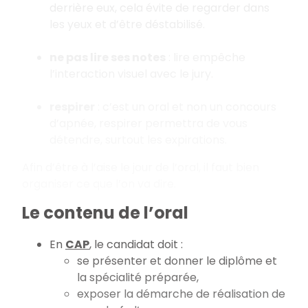
derrière eux, cela évite de regarder dans
les yeux et d’être déstabilisé.
ne pas lire ses notes
: lire empêche
l’interaction visuel avec le jury.
respirer
: c’est un oral et non un concours
d’apnée, respirer permettra de vous
détendre, surtout les expirations.
Afin d’être à l’aise le jour de l’oral, il faut bien
organiser ce que l’on va dire.
Le contenu de l’oral
En
CAP
, le candidat doit :
se présenter et donner le diplôme et
la spécialité préparée,
exposer la démarche de réalisation de