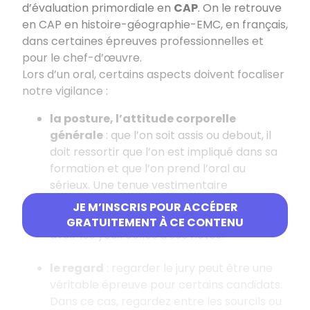
d’évaluation primordiale en
CAP
. On le retrouve
en CAP en histoire-géographie-EMC, en français,
dans certaines épreuves professionnelles et
pour le chef-d’œuvre.
Lors d’un oral, certains aspects doivent focaliser
notre vigilance :
la posture, l’attitude corporelle
générale
: que l’on soit assis ou debout, il
doit ressortir que l’on est impliqué dans sa
formation et que l’on prend l’oral au
sérieux. Une tenue vestimentaire
appropriée est recommandée, le fait de se
JE M’INSCRIS POUR ACCÉDER
tenir droit, de regarder le jury, de ne pas
GRATUITEMENT À CE CONTENU
avoir les yeux collés à ses notes.
le regard
: regarder le jury peut être une
véritable épreuve pour certains candidats.
Dans ce cas, regardez entre les sourcils ou