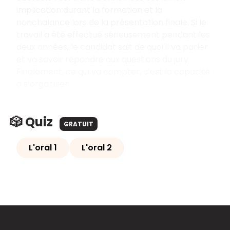
implication durant la formation et la
nonchalance lors de la présentation finale. Si le
travail a été effectué sérieusement pendant les
deux années, le candidat sait de quoi il va parler
et va savoir répondre aux questions du jury.
Finalement, ce qui va compter, c'est la capacité
à s’organiser.
🎲 Quiz
GRATUIT
L'oral 1
L'oral 2