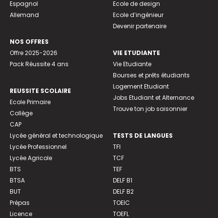
Espagnol
Ecole de design
Allemand
Ecole d’ingénieur
Devenir partenaire
NOS OFFRES
Offre 2025-2026
VIE ETUDIANTE
Pack Réussite 4 ans
Vie Etudiante
Bourses et prêts étudiants
Logement Etudiant
REUSSITE SCOLAIRE
Jobs Etudiant et Alternance
Ecole Primaire
Trouve ton job saisonnier
Collège
CAP
Lycée général et technologique
TESTS DE LANGUES
Lycée Professionnel
TFI
Lycée Agricole
TCF
BTS
TEF
BTSA
DELF B1
BUT
DELF B2
Prépas
TOEIC
Licence
TOEFL