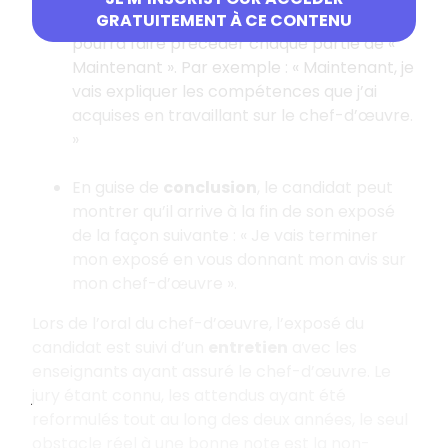
Dans le
développement
, le candidat
GRATUITEMENT À CE CONTENU
pourra faire précéder chaque partie de «
Maintenant ». Par exemple : « Maintenant, je
vais expliquer les compétences que j’ai
acquises en travaillant sur le chef-d’œuvre.
»
En guise de
conclusion
, le candidat peut
montrer qu’il arrive à la fin de son exposé
de la façon suivante : « Je vais terminer
mon exposé en vous donnant mon avis sur
mon chef-d’œuvre ».
Lors de l’oral du chef-d’œuvre, l’exposé du
candidat est suivi d’un
entretien
avec les
enseignants ayant assuré le chef-d’œuvre. Le
jury étant connu, les attendus ayant été
reformulés tout au long des deux années, le seul
obstacle réel à une bonne note est la non-