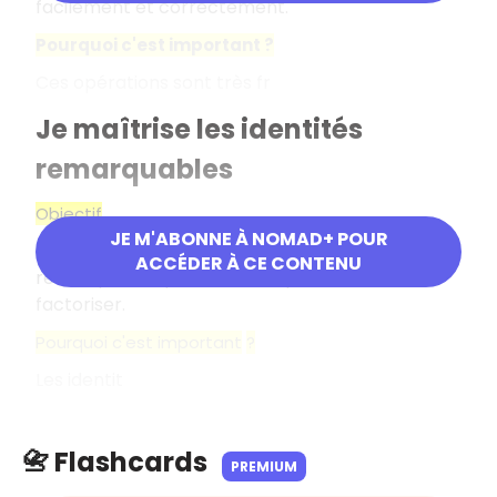
facilement et correctement.
Pourquoi c'est important
?
Ces opérations sont très fr
Je maîtrise les identités
remarquables
Objectif
JE M'ABONNE À NOMAD+ POUR
Reconnaître, développer et utiliser les identités
ACCÉDER À CE CONTENU
remarquables pour calculer plus vite ou
factoriser.
Pourquoi c'est important
?
Les identit
📇 Flashcards
PREMIUM