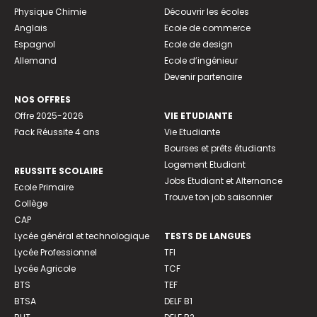
Physique Chimie
Découvrir les écoles
Anglais
Ecole de commerce
Espagnol
Ecole de design
Allemand
Ecole d’ingénieur
Devenir partenaire
NOS OFFRES
Offre 2025-2026
VIE ETUDIANTE
Pack Réussite 4 ans
Vie Etudiante
Bourses et prêts étudiants
Logement Etudiant
REUSSITE SCOLAIRE
Jobs Etudiant et Alternance
Ecole Primaire
Trouve ton job saisonnier
Collège
CAP
Lycée général et technologique
TESTS DE LANGUES
Lycée Professionnel
TFI
Lycée Agricole
TCF
BTS
TEF
BTSA
DELF B1