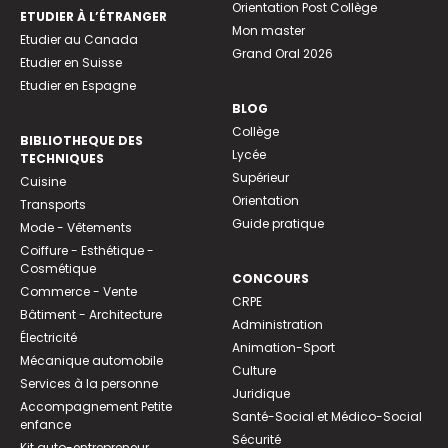
Orientation Post Collège
ETUDIER À L’ÉTRANGER
Mon master
Etudier au Canada
Grand Oral 2026
Etudier en Suisse
Etudier en Espagne
BLOG
Collège
BIBLIOTHEQUE DES
Lycée
TECHNIQUES
Supérieur
Cuisine
Orientation
Transports
Guide pratique
Mode - Vêtements
Coiffure - Esthétique -
Cosmétique
CONCOURS
Commerce - Vente
CRPE
Bâtiment - Architecture
Administration
Électricité
Animation-Sport
Mécanique automobile
Culture
Services à la personne
Juridique
Accompagnement Petite
Santé-Social et Médico-Social
enfance
Sécurité
Kit auto-entrepreneur