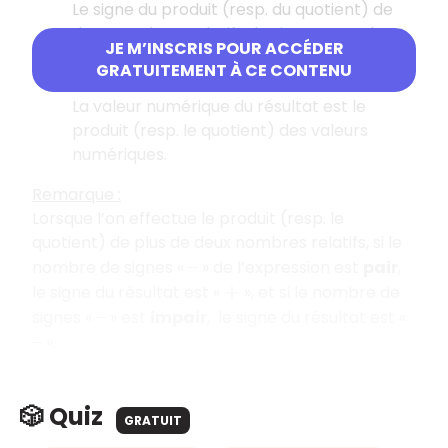
Le signe du produit (resp. du quotient) de
deux nombres relatifs de signe opposé est
JE M’INSCRIS POUR ACCÉDER
.
−
GRATUITEMENT À CE CONTENU
Valeur numérique du résultat :
La valeur numérique du résultat est le
produit (resp. le quotient) des valeurs
numériques.
Remarque :
Lorsque l’on effectue le produit (resp. le
quotient) de plus de deux nombres relatifs, si le
nombre de signes «
» de l’expression est
pair
,
–
le signe du résultat est «
», et si le nombre de
+
signes «
» est
impair
, le signe du résultat est «
–
».
–
🎲 Quiz
GRATUIT