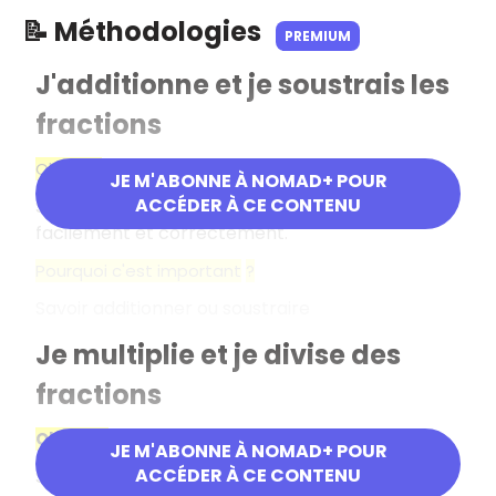
📝 Méthodologies
PREMIUM
J'additionne et je soustrais les
fractions
Objectif
JE M'ABONNE À NOMAD+ POUR
ACCÉDER À CE CONTENU
Savoir additionner et soustraire des fractions
facilement et correctement.
Pourquoi c'est important
?
Savoir additionner ou soustraire
Je multiplie et je divise des
fractions
Objectif
JE M'ABONNE À NOMAD+ POUR
ACCÉDER À CE CONTENU
Savoir multiplier et diviser des fractions