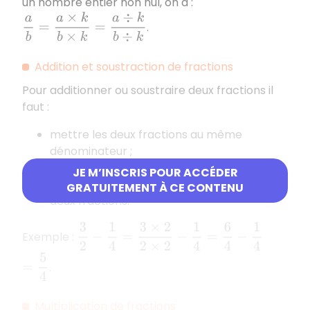
un nombre entier non nul, on a :
a
b
=
a
×
k
b
×
k
=
a
÷
k
b
÷
k
.
Addition et soustraction de fractions
Pour additionner ou soustraire deux fractions il
faut :
mettre les deux fractions au même
dénominateur ;
additionner ou soustraire les numérateurs
JE M’INSCRIS POUR ACCÉDER
et garder le dénominateur commun aux
GRATUITEMENT À CE CONTENU
deux fractions.
3
2
−
1
4
=
3
×
2
2
×
2
−
1
4
=
6
4
−
1
4
Exemple :
=
5
4
.
Multiplication de fractions