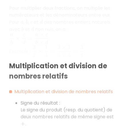
Pour multiplier deux fractions, on multiplie les
numérateurs et les dénominateurs entre eux.
Pour
,
,
et
des nombres entiers naturels
a
b
c
d
avec
et
non nuls, on a :
b
d
a
b
×
c
d
=
a
×
c
b
×
d
.
3
2
×
1
4
=
3
×
1
2
×
4
=
3
8
Exemple
:
.
Multiplication et division de
nombres relatifs
Multiplication et division de nombres relatifs
Signe du résultat :
Le signe du produit (resp. du quotient) de
deux nombres relatifs de même signe est
.
+