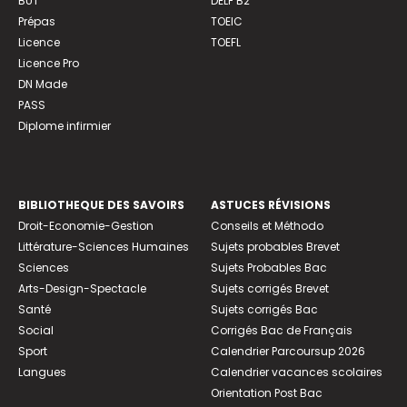
BUT
DELF B2
Prépas
TOEIC
Licence
TOEFL
Licence Pro
DN Made
PASS
Diplome infirmier
BIBLIOTHEQUE DES SAVOIRS
ASTUCES RÉVISIONS
Droit-Economie-Gestion
Conseils et Méthodo
Littérature-Sciences Humaines
Sujets probables Brevet
Sciences
Sujets Probables Bac
Arts-Design-Spectacle
Sujets corrigés Brevet
Santé
Sujets corrigés Bac
Social
Corrigés Bac de Français
Sport
Calendrier Parcoursup 2026
Langues
Calendrier vacances scolaires
Orientation Post Bac