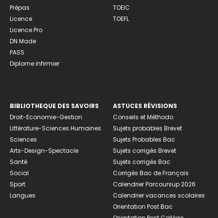
Prépas
TOEIC
Licence
TOEFL
Licence Pro
DN Made
PASS
Diplome infirmier
BIBLIOTHEQUE DES SAVOIRS
ASTUCES RÉVISIONS
Droit-Economie-Gestion
Conseils et Méthodo
Littérature-Sciences Humaines
Sujets probables Brevet
Sciences
Sujets Probables Bac
Arts-Design-Spectacle
Sujets corrigés Brevet
Santé
Sujets corrigés Bac
Social
Corrigés Bac de Français
Sport
Calendrier Parcoursup 2026
Langues
Calendrier vacances scolaires
Orientation Post Bac
Orientation Post Collège