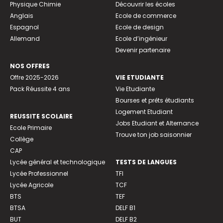
Physique Chimie
Découvrir les écoles
Anglais
Ecole de commerce
Espagnol
Ecole de design
Allemand
Ecole d’ingénieur
Devenir partenaire
NOS OFFRES
Offre 2025-2026
VIE ETUDIANTE
Pack Réussite 4 ans
Vie Etudiante
Bourses et prêts étudiants
Logement Etudiant
REUSSITE SCOLAIRE
Jobs Etudiant et Alternance
Ecole Primaire
Trouve ton job saisonnier
Collège
CAP
Lycée général et technologique
TESTS DE LANGUES
Lycée Professionnel
TFI
Lycée Agricole
TCF
BTS
TEF
BTSA
DELF B1
BUT
DELF B2