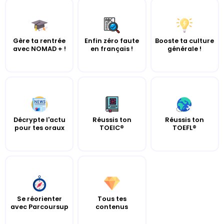
Gère ta rentrée
Enfin zéro faute
Booste ta culture
avec NOMAD + !
en français !
générale !
Décrypte l'actu
Réussis ton
Réussis ton
pour tes oraux
TOEIC®
TOEFL®
Se réorienter
Tous tes
avec Parcoursup
contenus