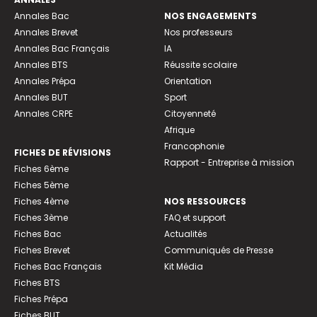
Annales Bac
NOS ENGAGEMENTS
Annales Brevet
Nos professeurs
Annales Bac Français
IA
Annales BTS
Réussite scolaire
Annales Prépa
Orientation
Annales BUT
Sport
Annales CRPE
Citoyenneté
Afrique
Francophonie
FICHES DE RÉVISIONS
Rapport - Entreprise à mission
Fiches 6ème
Fiches 5ème
Fiches 4ème
NOS RESSOURCES
Fiches 3ème
FAQ et support
Fiches Bac
Actualités
Fiches Brevet
Communiqués de Presse
Fiches Bac Français
Kit Média
Fiches BTS
Fiches Prépa
Fiches BUT