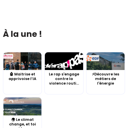
À la une !
🤖 Maitrise et
Le rap s'engage
⚡Découvre les
apprivoise l’IA
contre la
métiers de
violence routi...
l'énergie
🌍 Le climat
change, et toi