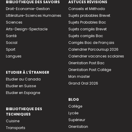
BIBLIOTHEQUE DES SAVOIRS
ASTUCES RÉVISIONS
Droit-Economie-Gestion
Conseils et Méthodo
Littérature-Sciences Humaines
Sujets probables Brevet
Sciences
Sujets Probables Bac
Arts-Design-Spectacle
Sujets corrigés Brevet
Santé
Sujets corrigés Bac
Social
Corrigés Bac de Français
Sport
Calendrier Parcoursup 2026
Langues
Calendrier vacances scolaires
Orientation Post Bac
Orientation Post Collège
ETUDIER À L’ÉTRANGER
Mon master
Etudier au Canada
Grand Oral 2026
Etudier en Suisse
Etudier en Espagne
BLOG
Collège
BIBLIOTHEQUE DES
Lycée
TECHNIQUES
Supérieur
Cuisine
Orientation
Transports