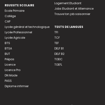
Logement Etudiant
REUSSITE SCOLAIRE
Jobs Etudiant et Alternance
Ecole Primaire
Trouve ton job saisonnier
Collège
CAP
Lycée général et technologique
TESTS DE LANGUES
Lycée Professionnel
TFI
Lycée Agricole
TCF
BTS
TEF
BTSA
DELF B1
BUT
DELF B2
Prépas
TOEIC
Licence
TOEFL
Licence Pro
DN Made
PASS
Diplome infirmier