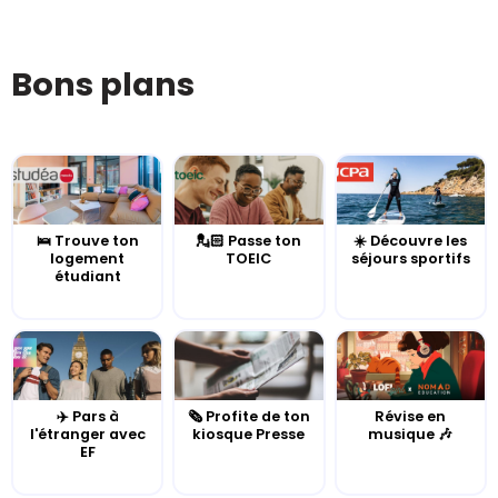
Bons plans
🛌 Trouve ton
💂🏻 Passe ton
☀️ Découvre les
logement
TOEIC
séjours sportifs
étudiant
✈️ Pars à
🗞️ Profite de ton
Révise en
l'étranger avec
kiosque Presse
musique 🎶
EF