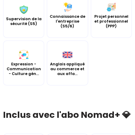
Connaissance de
Projet personnel
Supervision de la
l'entreprise
et professionnel
sécurité (S5)
(S5/6)
(PPP)
Expression -
Anglais appliqué
Communication
au commerce et
- Culture gén...
aux affa...
Inclus avec l'abo Nomad+ 💎