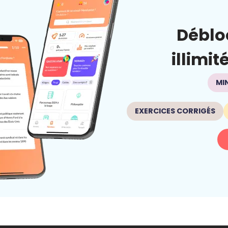
Déblo
illimit
MI
EXERCICES CORRIGÉS