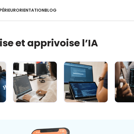
PÉRIEUR
ORIENTATION
BLOG
ise et apprivoise l’IA
IA : comment
L’IA décryptée :
L’
rester maître
le kit de survie
quotid
du jeu ? 🐍
pour c...
super