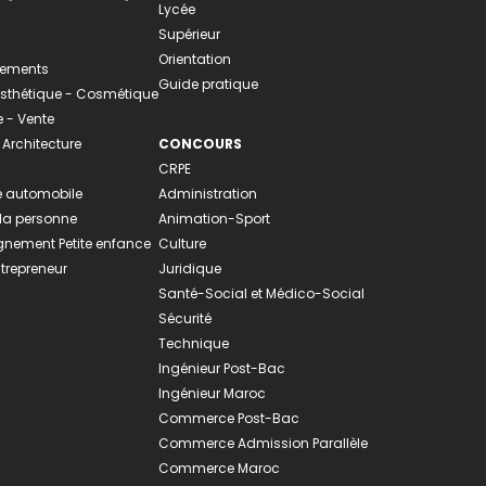
Lycée
Supérieur
Orientation
tements
Guide pratique
 Esthétique - Cosmétique
- Vente
 Architecture
CONCOURS
CRPE
 automobile
Administration
 la personne
Animation-Sport
ement Petite enfance
Culture
ntrepreneur
Juridique
Santé-Social et Médico-Social
Sécurité
Technique
Ingénieur Post-Bac
Ingénieur Maroc
Commerce Post-Bac
Commerce Admission Parallèle
Commerce Maroc