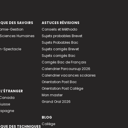
EQUE DES SAVOIRS
ASTUCES RÉVISIONS
nomie-Gestion
Conseils et Méthodo
e-Sciences Humaines
Sujets probables Brevet
Sujets Probables Bac
n-Spectacle
Sujets corrigés Brevet
Sujets corrigés Bac
Corrigés Bac de Français
Calendrier Parcoursup 2026
Calendrier vacances scolaires
Orientation Post Bac
Orientation Post Collège
 L’ÉTRANGER
Mon master
u Canada
Grand Oral 2026
Suisse
 Espagne
BLOG
Collège
EQUE DES TECHNIQUES