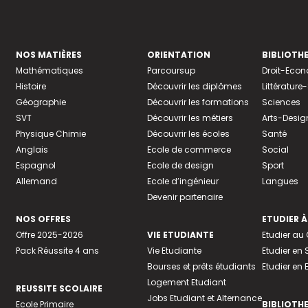
NOS MATIÈRES
ORIENTATION
BIBLIOTH
Mathématiques
Parcoursup
Droit-Eco
Histoire
Découvrir les diplômes
Littératur
Géographie
Découvrir les formations
Sciences
SVT
Découvrir les métiers
Arts-Desig
Physique Chimie
Découvrir les écoles
Santé
Anglais
Ecole de commerce
Social
Espagnol
Ecole de design
Sport
Allemand
Ecole d’ingénieur
Langues
Devenir partenaire
NOS OFFRES
ETUDIER À
Offre 2025-2026
VIE ETUDIANTE
Etudier a
Pack Réussite 4 ans
Vie Etudiante
Etudier en 
Bourses et prêts étudiants
Etudier en
Logement Etudiant
REUSSITE SCOLAIRE
Jobs Etudiant et Alternance
Ecole Primaire
BIBLIOTH