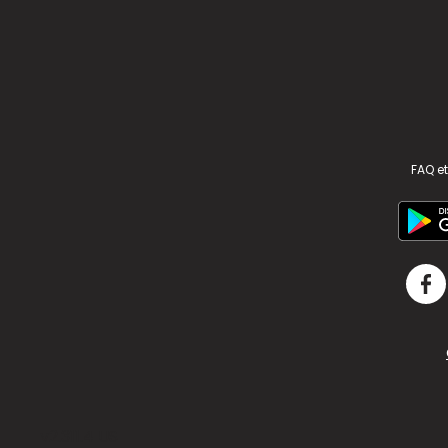
FAQ et
v2.311.4 US