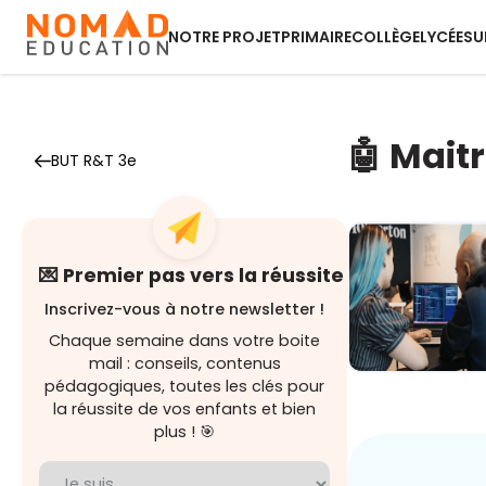
NOTRE PROJET
PRIMAIRE
COLLÈGE
LYCÉE
SU
🤖 Maitr
BUT R&T 3e
💌 Premier pas vers la réussite
Inscrivez-vous à notre newsletter !
Chaque semaine dans votre boite
mail : conseils, contenus
pédagogiques, toutes les clés pour
Demain au
boulot : Les
la réussite de vos enfants et bien
métiers
plus ! 🎯
boostés p...