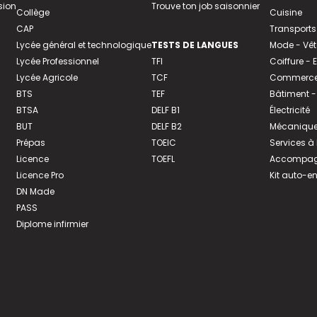
sion
Trouve ton job saisonnier
Collège
Cuisine
CAP
Transports
Lycée général et technologique
TESTS DE LANGUES
Mode - Vê
Lycée Professionnel
TFI
Coiffure -
Lycée Agricole
TCF
Commerce 
BTS
TEF
Bâtiment -
BTSA
DELF B1
Électricité
BUT
DELF B2
Mécanique
Prépas
TOEIC
Services à
Licence
TOEFL
Accompagn
Licence Pro
Kit auto-e
DN Made
PASS
Diplome infirmier