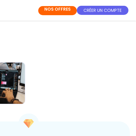
NOS OFFRES
CRÉER UN COMPTE
IA au
ien : Ton
-pouvoir
ét...