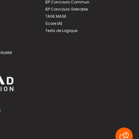
IEP Concours Commun
IEP Concours Grenoble
TAGE MAGE
Score IAE
Tests de Logique
tialité
s