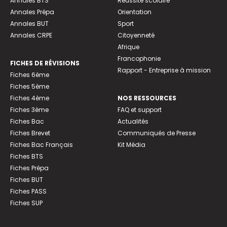
Annales BTS
Réussite scolaire
Annales Prépa
Orientation
Annales BUT
Sport
Annales CRPE
Citoyenneté
Afrique
Francophonie
FICHES DE RÉVISIONS
Rapport - Entreprise à mission
Fiches 6ème
Fiches 5ème
Fiches 4ème
NOS RESSOURCES
Fiches 3ème
FAQ et support
Fiches Bac
Actualités
Fiches Brevet
Communiqués de Presse
Fiches Bac Français
Kit Média
Fiches BTS
Fiches Prépa
Fiches BUT
Fiches PASS
Fiches SUP