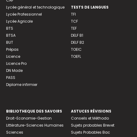
CAP
Lycée général et technologique
TESTS DE LANGUES
Lycée Professionnel
TFI
Lycée Agricole
TCF
BTS
TEF
BTSA
DELF B1
BUT
DELF B2
Prépas
TOEIC
Licence
TOEFL
Licence Pro
DN Made
PASS
Diplome infirmier
BIBLIOTHEQUE DES SAVOIRS
ASTUCES RÉVISIONS
Droit-Economie-Gestion
Conseils et Méthodo
Littérature-Sciences Humaines
Sujets probables Brevet
Sciences
Sujets Probables Bac