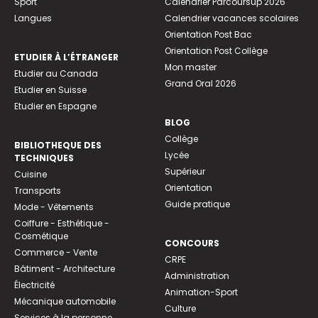
Sport
Calendrier Parcoursup 2026
Langues
Calendrier vacances scolaires
Orientation Post Bac
Orientation Post Collège
ETUDIER À L’ÉTRANGER
Mon master
Etudier au Canada
Grand Oral 2026
Etudier en Suisse
Etudier en Espagne
BLOG
Collège
BIBLIOTHEQUE DES
Lycée
TECHNIQUES
Supérieur
Cuisine
Orientation
Transports
Guide pratique
Mode - Vêtements
Coiffure - Esthétique -
Cosmétique
CONCOURS
Commerce - Vente
CRPE
Bâtiment - Architecture
Administration
Électricité
Animation-Sport
Mécanique automobile
Culture
Services à la personne