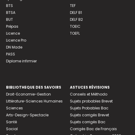
BTS
TEF
BTSA
DELF B1
BUT
DELF B2
Prépas
TOEIC
Licence
TOEFL
Licence Pro
DN Made
PASS
Diplome infirmier
BIBLIOTHEQUE DES SAVOIRS
ASTUCES RÉVISIONS
Droit-Economie-Gestion
Conseils et Méthodo
Littérature-Sciences Humaines
Sujets probables Brevet
Sciences
Sujets Probables Bac
Arts-Design-Spectacle
Sujets corrigés Brevet
Santé
Sujets corrigés Bac
Social
Corrigés Bac de Français