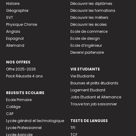
Histoire
Découvrir les diplômes
Géographie
Découvrir les formations
SVT
Découvrir les métiers
Physique Chimie
Découvrir les écoles
Anglais
Ecole de commerce
Espagnol
Ecole de design
Allemand
Ecole d’ingénieur
Devenir partenaire
NOS OFFRES
Offre 2025-2026
VIE ETUDIANTE
Pack Réussite 4 ans
Vie Etudiante
Bourses et prêts étudiants
Logement Etudiant
REUSSITE SCOLAIRE
Jobs Etudiant et Alternance
Ecole Primaire
Trouve ton job saisonnier
Collège
CAP
Lycée général et technologique
TESTS DE LANGUES
Lycée Professionnel
TFI
Lycée Agricole
TCF