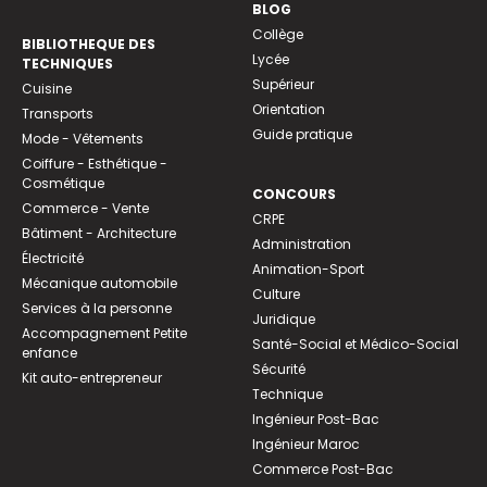
BLOG
Collège
BIBLIOTHEQUE DES
Lycée
TECHNIQUES
Supérieur
Cuisine
Orientation
Transports
Guide pratique
Mode - Vêtements
Coiffure - Esthétique -
Cosmétique
CONCOURS
Commerce - Vente
CRPE
Bâtiment - Architecture
Administration
Électricité
Animation-Sport
Mécanique automobile
Culture
Services à la personne
Juridique
Accompagnement Petite
Santé-Social et Médico-Social
enfance
Sécurité
Kit auto-entrepreneur
Technique
Ingénieur Post-Bac
Ingénieur Maroc
Commerce Post-Bac