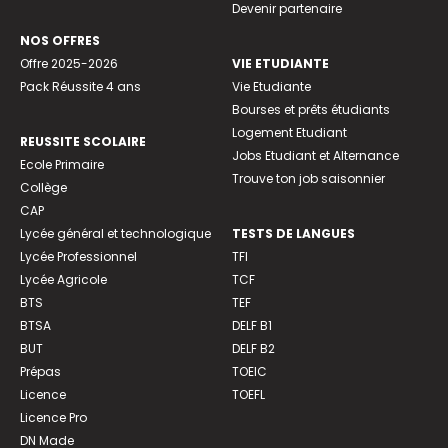
Devenir partenaire
NOS OFFRES
Offre 2025-2026
VIE ETUDIANTE
Pack Réussite 4 ans
Vie Etudiante
Bourses et prêts étudiants
Logement Etudiant
REUSSITE SCOLAIRE
Jobs Etudiant et Alternance
Ecole Primaire
Trouve ton job saisonnier
Collège
CAP
Lycée général et technologique
TESTS DE LANGUES
Lycée Professionnel
TFI
Lycée Agricole
TCF
BTS
TEF
BTSA
DELF B1
BUT
DELF B2
Prépas
TOEIC
Licence
TOEFL
Licence Pro
DN Made