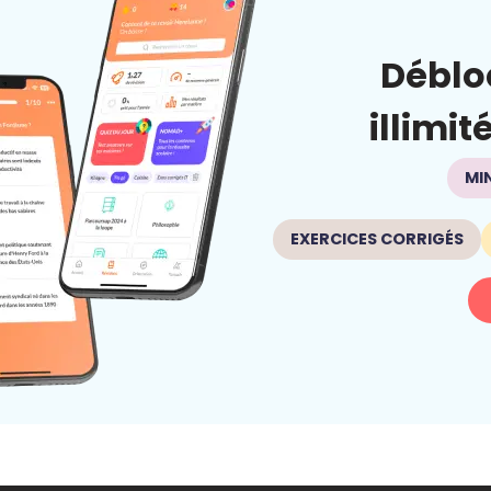
Déblo
illimit
MI
EXERCICES CORRIGÉS