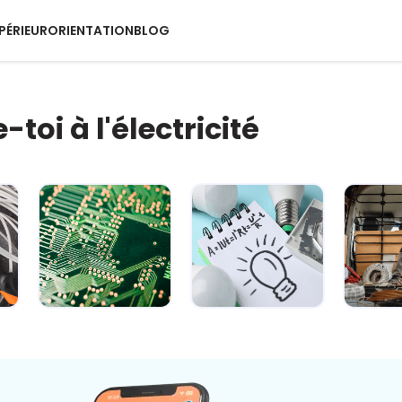
PÉRIEUR
ORIENTATION
BLOG
toi à l'électricité
s
Module 2 -
Module 3 -
Mod
Explorer le
Manipuler les
Décou
circuit
principales for...
équipe
électriqu...