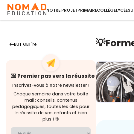
NOTRE PROJET
PRIMAIRE
COLLÈGE
LYCÉE
SU
💡Forme-
BUT GEII 1re
💌 Premier pas vers la réussite
Inscrivez-vous à notre newsletter !
Chaque semaine dans votre boite
mail : conseils, contenus
pédagogiques, toutes les clés pour
Module 1 - Le
bases de
la réussite de vos enfants et bien
l'électricité
plus ! 🎯