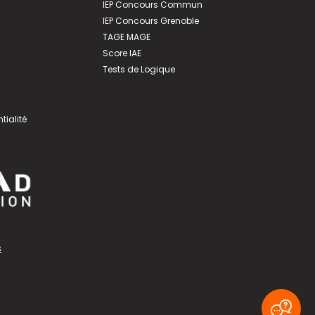
IEP Concours Commun
IEP Concours Grenoble
TAGE MAGE
Score IAE
Tests de Logique
tialité
s