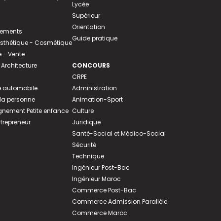
Lycée
Supérieur
Orientation
tements
Guide pratique
 Esthétique - Cosmétique
- Vente
 Architecture
CONCOURS
CRPE
 automobile
Administration
 la personne
Animation-Sport
ement Petite enfance
Culture
ntrepreneur
Juridique
Santé-Social et Médico-Social
Sécurité
Technique
Ingénieur Post-Bac
Ingénieur Maroc
Commerce Post-Bac
Commerce Admission Parallèle
Commerce Maroc