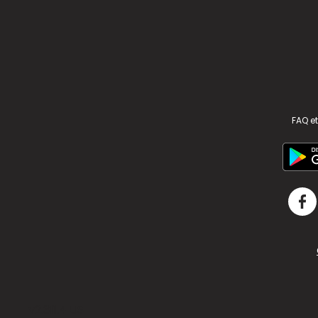
FAQ et
v2.311.4 US