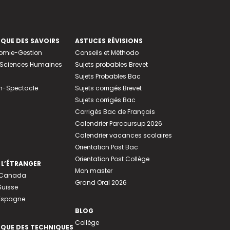
EQUE DES SAVOIRS
ASTUCES RÉVISIONS
nomie-Gestion
Conseils et Méthodo
e-Sciences Humaines
Sujets probables Brevet
Sujets Probables Bac
n-Spectacle
Sujets corrigés Brevet
Sujets corrigés Bac
Corrigés Bac de Français
Calendrier Parcoursup 2026
Calendrier vacances scolaires
Orientation Post Bac
Orientation Post Collège
 L’ÉTRANGER
Mon master
u Canada
Grand Oral 2026
Suisse
 Espagne
BLOG
Collège
EQUE DES TECHNIQUES