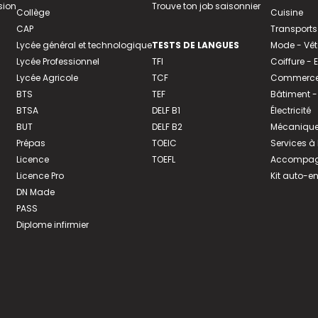
sion
Trouve ton job saisonnier
Collège
Cuisine
CAP
Transports
Lycée général et technologique
TESTS DE LANGUES
Mode - Vê
Lycée Professionnel
TFI
Coiffure -
Lycée Agricole
TCF
Commerce 
BTS
TEF
Bâtiment -
BTSA
DELF B1
Électricité
BUT
DELF B2
Mécanique
Prépas
TOEIC
Services à
Licence
TOEFL
Accompagn
Licence Pro
Kit auto-e
DN Made
PASS
Diplome infirmier