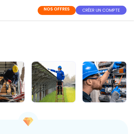
NOS OFFRES
CRÉER UN COMPTE
ule 4 -
Module 5 -
Module 6 - Les
vrir les
Appréhender le
règles de
ments de
fonctionnement...
sécurité pour t...
...