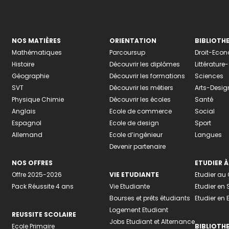
NOS MATIÈRES
ORIENTATION
BIBLIOTH
Mathématiques
Parcoursup
Droit-Eco
Histoire
Découvrir les diplômes
Littératur
Géographie
Découvrir les formations
Sciences
SVT
Découvrir les métiers
Arts-Desig
Physique Chimie
Découvrir les écoles
Santé
Anglais
Ecole de commerce
Social
Espagnol
Ecole de design
Sport
Allemand
Ecole d’ingénieur
Langues
Devenir partenaire
NOS OFFRES
ETUDIER À
Offre 2025-2026
VIE ETUDIANTE
Etudier a
Pack Réussite 4 ans
Vie Etudiante
Etudier en 
Bourses et prêts étudiants
Etudier en
Logement Etudiant
REUSSITE SCOLAIRE
Jobs Etudiant et Alternance
Ecole Primaire
BIBLIOTH