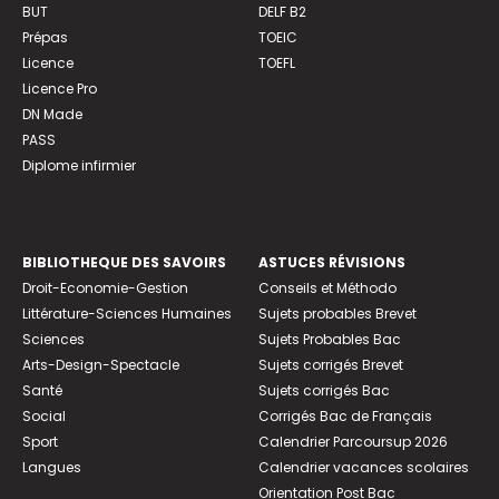
BUT
DELF B2
Prépas
TOEIC
Licence
TOEFL
Licence Pro
DN Made
PASS
Diplome infirmier
BIBLIOTHEQUE DES SAVOIRS
ASTUCES RÉVISIONS
Droit-Economie-Gestion
Conseils et Méthodo
Littérature-Sciences Humaines
Sujets probables Brevet
Sciences
Sujets Probables Bac
Arts-Design-Spectacle
Sujets corrigés Brevet
Santé
Sujets corrigés Bac
Social
Corrigés Bac de Français
Sport
Calendrier Parcoursup 2026
Langues
Calendrier vacances scolaires
Orientation Post Bac