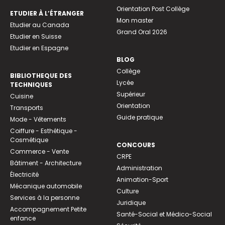
Orientation Post Collège
ETUDIER À L’ÉTRANGER
Mon master
Etudier au Canada
Grand Oral 2026
Etudier en Suisse
Etudier en Espagne
BLOG
Collège
BIBLIOTHEQUE DES
Lycée
TECHNIQUES
Supérieur
Cuisine
Orientation
Transports
Guide pratique
Mode - Vêtements
Coiffure - Esthétique -
Cosmétique
CONCOURS
Commerce - Vente
CRPE
Bâtiment - Architecture
Administration
Électricité
Animation-Sport
Mécanique automobile
Culture
Services à la personne
Juridique
Accompagnement Petite
Santé-Social et Médico-Social
enfance