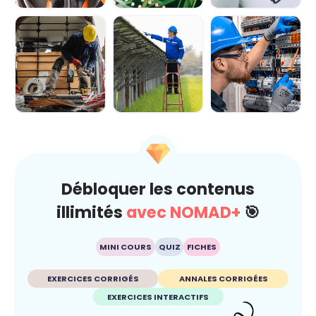
Module 1 - Les
Module 2 -
Module 3 -
bases de
Explorer le
Manipuler les
l'électricité
circuit
principales for...
électriqu...
Module 4 -
Module 5 -
Module 6 - Les
Découvrir les
Appréhender le
règles de
équipements de
fonctionnement...
sécurité pour t...
...
Débloquer les contenus
illimités
avec NOMAD+
🎯
MINI COURS
QUIZ
FICHES
EXERCICES CORRIGÉS
ANNALES CORRIGÉES
EXERCICES INTERACTIFS