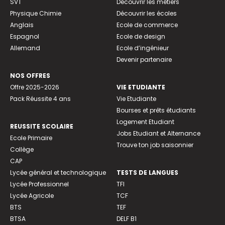
SVT
Découvrir les métiers
Physique Chimie
Découvrir les écoles
Anglais
Ecole de commerce
Espagnol
Ecole de design
Allemand
Ecole d’ingénieur
Devenir partenaire
NOS OFFRES
Offre 2025-2026
VIE ETUDIANTE
Pack Réussite 4 ans
Vie Etudiante
Bourses et prêts étudiants
Logement Etudiant
REUSSITE SCOLAIRE
Jobs Etudiant et Alternance
Ecole Primaire
Trouve ton job saisonnier
Collège
CAP
Lycée général et technologique
TESTS DE LANGUES
Lycée Professionnel
TFI
Lycée Agricole
TCF
BTS
TEF
BTSA
DELF B1