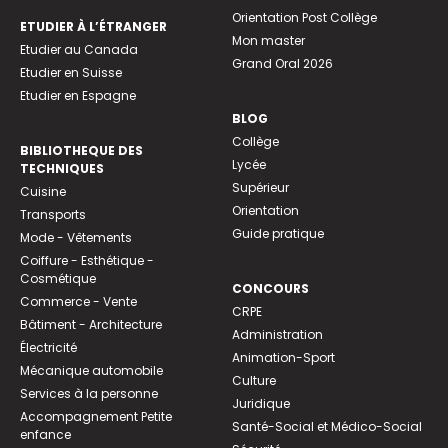
Orientation Post Collège
ETUDIER À L’ÉTRANGER
Mon master
Etudier au Canada
Grand Oral 2026
Etudier en Suisse
Etudier en Espagne
BLOG
Collège
BIBLIOTHEQUE DES
Lycée
TECHNIQUES
Supérieur
Cuisine
Orientation
Transports
Guide pratique
Mode - Vêtements
Coiffure - Esthétique -
Cosmétique
CONCOURS
Commerce - Vente
CRPE
Bâtiment - Architecture
Administration
Électricité
Animation-Sport
Mécanique automobile
Culture
Services à la personne
Juridique
Accompagnement Petite
Santé-Social et Médico-Social
enfance