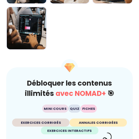
Demain au
IA : comment
L’IA décryptée :
boulot : Les
rester maître du
le kit de survie
métiers boostés
jeu ? 🐍
pour c...
p...
L’IA au
quotidien : Ton
super-pouvoir
ét...
Débloquer les contenus
illimités
avec NOMAD+
🎯
MINI COURS
QUIZ
FICHES
EXERCICES CORRIGÉS
ANNALES CORRIGÉES
EXERCICES INTERACTIFS