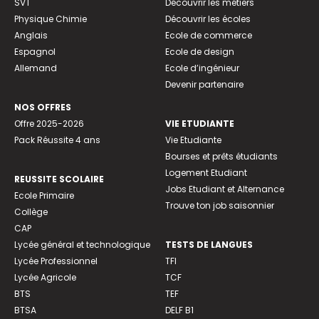
SVT
Découvrir les métiers
Physique Chimie
Découvrir les écoles
Anglais
Ecole de commerce
Espagnol
Ecole de design
Allemand
Ecole d’ingénieur
Devenir partenaire
NOS OFFRES
Offre 2025-2026
VIE ETUDIANTE
Pack Réussite 4 ans
Vie Etudiante
Bourses et prêts étudiants
Logement Etudiant
REUSSITE SCOLAIRE
Jobs Etudiant et Alternance
Ecole Primaire
Trouve ton job saisonnier
Collège
CAP
Lycée général et technologique
TESTS DE LANGUES
Lycée Professionnel
TFI
Lycée Agricole
TCF
BTS
TEF
BTSA
DELF B1