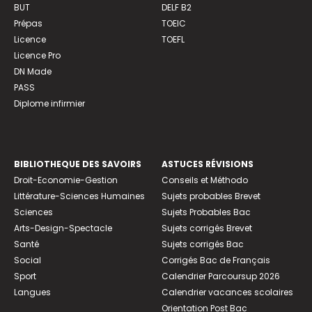
BUT
DELF B2
Prépas
TOEIC
Licence
TOEFL
Licence Pro
DN Made
PASS
Diplome infirmier
BIBLIOTHEQUE DES SAVOIRS
ASTUCES RÉVISIONS
Droit-Economie-Gestion
Conseils et Méthodo
Littérature-Sciences Humaines
Sujets probables Brevet
Sciences
Sujets Probables Bac
Arts-Design-Spectacle
Sujets corrigés Brevet
Santé
Sujets corrigés Bac
Social
Corrigés Bac de Français
Sport
Calendrier Parcoursup 2026
Langues
Calendrier vacances scolaires
Orientation Post Bac