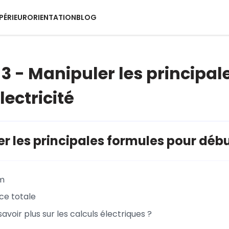
PÉRIEUR
ORIENTATION
BLOG
3 - Manipuler les principal
lectricité
r les principales formules pour début
hm
ce totale
savoir plus sur les calculs électriques ?