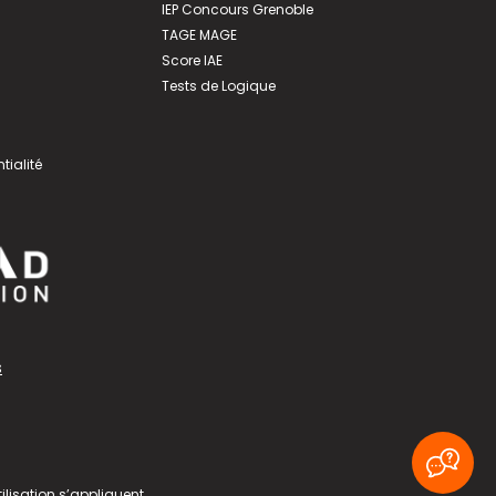
IEP Concours Grenoble
TAGE MAGE
Score IAE
Tests de Logique
tialité
s
ilisation
s’appliquent.