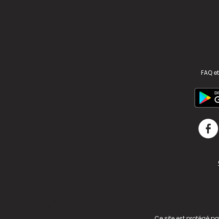
FAQ et
v2.311.4 US
Ce site est protégé p