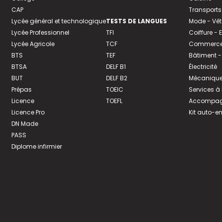
CAP
Transports
Lycée général et technologique
TESTS DE LANGUES
Mode - Vê
Lycée Professionnel
TFI
Coiffure -
Lycée Agricole
TCF
Commerce 
BTS
TEF
Bâtiment -
BTSA
DELF B1
Électricité
BUT
DELF B2
Mécanique
Prépas
TOEIC
Services à
Licence
TOEFL
Accompagn
Licence Pro
Kit auto-e
DN Made
PASS
Diplome infirmier