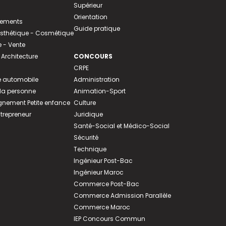
Supérieur
Orientation
tements
Guide pratique
 Esthétique - Cosmétique
- Vente
 Architecture
CONCOURS
CRPE
 automobile
Administration
 la personne
Animation-Sport
ement Petite enfance
Culture
ntrepreneur
Juridique
Santé-Social et Médico-Social
Sécurité
Technique
Ingénieur Post-Bac
Ingénieur Maroc
Commerce Post-Bac
Commerce Admission Parallèle
Commerce Maroc
IEP Concours Commun