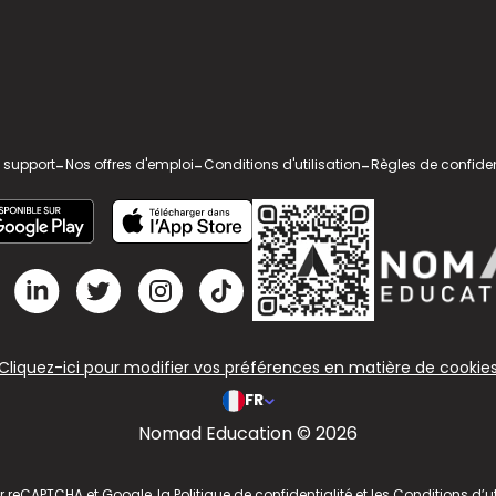
 support
-
Nos offres d'emploi
-
Conditions d'utilisation
-
Règles de confiden
Cliquez-ici pour modifier vos préférences en matière de cookie
FR
Nomad Education © 2026
ar reCAPTCHA et Google, la
Politique de confidentialité
et les
Conditions d’ut