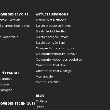
EQUE DES SAVOIRS
ASTUCES RÉVISIONS
nomie-Gestion
Conseils et Méthodo
e-Sciences Humaines
Sujets probables Brevet
Sujets Probables Bac
n-Spectacle
Sujets corrigés Brevet
Sujets corrigés Bac
Corrigés Bac de Français
Calendrier Parcoursup 2026
Calendrier vacances scolaires
Orientation Post Bac
Orientation Post Collège
 L’ÉTRANGER
Mon master
u Canada
Grand Oral 2026
Suisse
 Espagne
BLOG
Collège
EQUE DES TECHNIQUES
Lycée