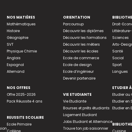
NOS MATIÈRES
ORIENTATION
BIBLIOTH
Mathématiques
Parcoursup
Droit-Eco
Histoire
Découvrir les diplômes
Littératur
Géographie
Découvrir les formations
Sciences
SVT
Découvrir les métiers
Arts-Desig
Physique Chimie
Découvrir les écoles
Santé
Anglais
Ecole de commerce
Social
Espagnol
Ecole de design
Sport
Allemand
Ecole d’ingénieur
Langues
Devenir partenaire
NOS OFFRES
ETUDIER À
Offre 2025-2026
VIE ETUDIANTE
Etudier a
Pack Réussite 4 ans
Vie Etudiante
Etudier en 
Bourses et prêts étudiants
Etudier en
Logement Etudiant
REUSSITE SCOLAIRE
Jobs Etudiant et Alternance
Ecole Primaire
BIBLIOTH
sion
Trouve ton job saisonnier
Collège
Cuisine