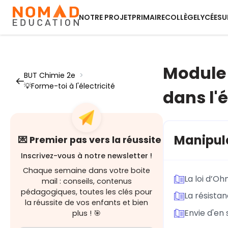
NOTRE PROJET
PRIMAIRE
COLLÈGE
LYCÉE
SU
Module 
BUT Chimie 2e
>
💡Forme-toi à l'électricité
dans l'é
Manipule
💌 Premier pas vers la réussite
Inscrivez-vous à notre newsletter !
Chaque semaine dans votre boite
La loi d’O
mail : conseils, contenus
pédagogiques, toutes les clés pour
La résistan
la réussite de vos enfants et bien
Envie d'en 
plus ! 🎯