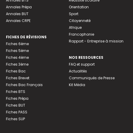
Annales BTS
Réussite scolaire
Annales Prépa
Orientation
Annales BUT
Sport
Annales CRPE
Citoyenneté
Afrique
Francophonie
FICHES DE RÉVISIONS
Rapport - Entreprise à mission
Fiches 6ème
Fiches 5ème
Fiches 4ème
NOS RESSOURCES
Fiches 3ème
FAQ et support
Fiches Bac
Actualités
Fiches Brevet
Communiqués de Presse
Fiches Bac Français
Kit Média
Fiches BTS
Fiches Prépa
Fiches BUT
Fiches PASS
Fiches SUP