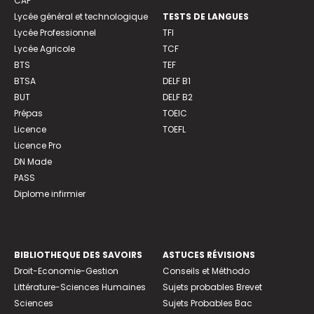
CAP
Lycée général et technologique
TESTS DE LANGUES
Lycée Professionnel
TFI
Lycée Agricole
TCF
BTS
TEF
BTSA
DELF B1
BUT
DELF B2
Prépas
TOEIC
Licence
TOEFL
Licence Pro
DN Made
PASS
Diplome infirmier
BIBLIOTHEQUE DES SAVOIRS
ASTUCES RÉVISIONS
Droit-Economie-Gestion
Conseils et Méthodo
Littérature-Sciences Humaines
Sujets probables Brevet
Sciences
Sujets Probables Bac