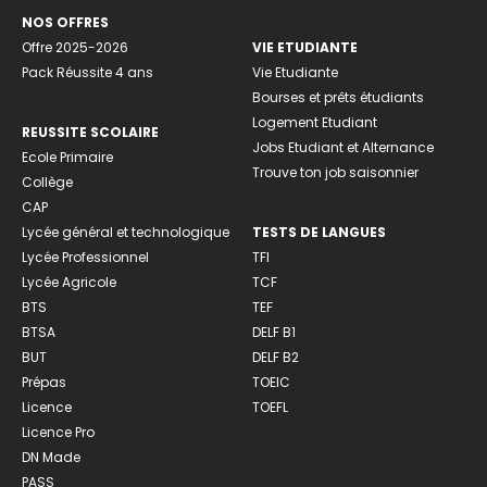
NOS OFFRES
Offre 2025-2026
VIE ETUDIANTE
Pack Réussite 4 ans
Vie Etudiante
Bourses et prêts étudiants
Logement Etudiant
REUSSITE SCOLAIRE
Jobs Etudiant et Alternance
Ecole Primaire
Trouve ton job saisonnier
Collège
CAP
Lycée général et technologique
TESTS DE LANGUES
Lycée Professionnel
TFI
Lycée Agricole
TCF
BTS
TEF
BTSA
DELF B1
BUT
DELF B2
Prépas
TOEIC
Licence
TOEFL
Licence Pro
DN Made
PASS