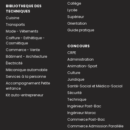
Collège
BIBLIOTHEQUE DES
Lycée
TECHNIQUES
Supérieur
Cuisine
Orientation
Transports
Guide pratique
Mode - Vêtements
Coiffure - Esthétique -
Cosmétique
CONCOURS
Commerce - Vente
CRPE
Bâtiment - Architecture
Administration
Électricité
Animation-Sport
Mécanique automobile
Culture
Services à la personne
Juridique
Accompagnement Petite
Santé-Social et Médico-Social
enfance
Sécurité
Kit auto-entrepreneur
Technique
Ingénieur Post-Bac
Ingénieur Maroc
Commerce Post-Bac
Commerce Admission Parallèle