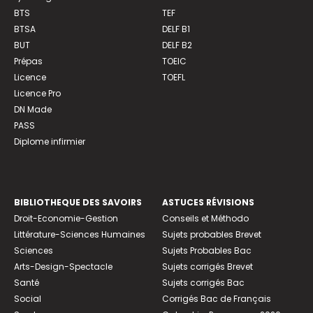
BTS
TEF
BTSA
DELF B1
BUT
DELF B2
Prépas
TOEIC
Licence
TOEFL
Licence Pro
DN Made
PASS
Diplome infirmier
BIBLIOTHEQUE DES SAVOIRS
ASTUCES RÉVISIONS
Droit-Economie-Gestion
Conseils et Méthodo
Littérature-Sciences Humaines
Sujets probables Brevet
Sciences
Sujets Probables Bac
Arts-Design-Spectacle
Sujets corrigés Brevet
Santé
Sujets corrigés Bac
Social
Corrigés Bac de Français