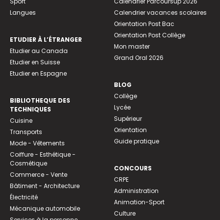
Sport
Calendrier Parcoursup 2026
Langues
Calendrier vacances scolaires
Orientation Post Bac
Orientation Post Collège
ETUDIER À L’ÉTRANGER
Mon master
Etudier au Canada
Grand Oral 2026
Etudier en Suisse
Etudier en Espagne
BLOG
Collège
BIBLIOTHEQUE DES
Lycée
TECHNIQUES
Supérieur
Cuisine
Orientation
Transports
Guide pratique
Mode - Vêtements
Coiffure - Esthétique -
Cosmétique
CONCOURS
Commerce - Vente
CRPE
Bâtiment - Architecture
Administration
Électricité
Animation-Sport
Mécanique automobile
Culture
Services à la personne