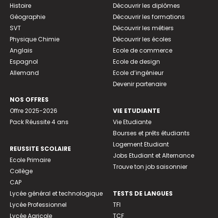
Histoire
Découvrir les diplômes
Géographie
Découvrir les formations
SVT
Découvrir les métiers
Physique Chimie
Découvrir les écoles
Anglais
Ecole de commerce
Espagnol
Ecole de design
Allemand
Ecole d’ingénieur
Devenir partenaire
NOS OFFRES
Offre 2025-2026
VIE ETUDIANTE
Pack Réussite 4 ans
Vie Etudiante
Bourses et prêts étudiants
Logement Etudiant
REUSSITE SCOLAIRE
Jobs Etudiant et Alternance
Ecole Primaire
Trouve ton job saisonnier
Collège
CAP
Lycée général et technologique
TESTS DE LANGUES
Lycée Professionnel
TFI
Lycée Agricole
TCF