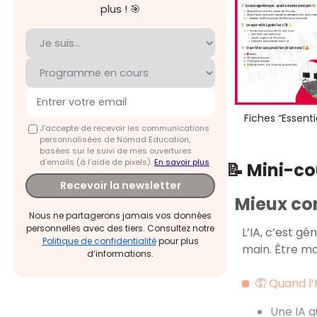
plus ! 🎯
Fiches “Essenti
J'accepte de recevoir les communications
personnalisées de Nomad Education,
basées sur le suivi de mes ouvertures
d'emails (à l’aide de pixels).
En savoir plus
📝 Mini-c
Recevoir la newsletter
Mieux co
Nous ne partagerons jamais vos données
personnelles avec des tiers. Consultez notre
L’IA, c’est gé
Politique de confidentialité
pour plus
main. Être maî
d’informations.
🤦 Quand l’
Une IA q