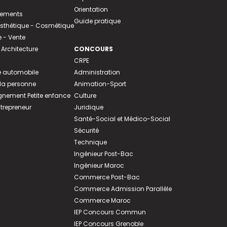
Orientation
tements
Guide pratique
 Esthétique - Cosmétique
- Vente
 Architecture
CONCOURS
CRPE
 automobile
Administration
 la personne
Animation-Sport
ement Petite enfance
Culture
ntrepreneur
Juridique
Santé-Social et Médico-Social
Sécurité
Technique
Ingénieur Post-Bac
Ingénieur Maroc
Commerce Post-Bac
Commerce Admission Parallèle
Commerce Maroc
IEP Concours Commun
IEP Concours Grenoble