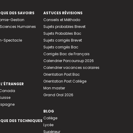
EQUE DES SAVOIRS
ASTUCES RÉVISIONS
nomie-Gestion
Conseils et Méthodo
e-Sciences Humaines
Sujets probables Brevet
Sujets Probables Bac
n-Spectacle
Sujets corrigés Brevet
Sujets corrigés Bac
Corrigés Bac de Français
Calendrier Parcoursup 2026
Calendrier vacances scolaires
Orientation Post Bac
Orientation Post Collège
 L’ÉTRANGER
Mon master
u Canada
Grand Oral 2026
Suisse
 Espagne
BLOG
Collège
EQUE DES TECHNIQUES
Lycée
Supérieur