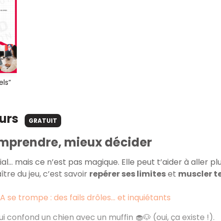
els”
ours
GRATUIT
mprendre, mieux décider
nial… mais ce n’est pas magique. Elle peut t’aider à aller plu
tre du jeu, c’est savoir
repérer ses limites
et
muscler te
IA se trompe : des fails drôles… et inquiétants
ui confond un chien avec un muffin 🧁🐶 (oui, ça existe !).