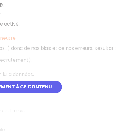
.
.
e activé.
 neutre
os...) donc de nos biais et de nos erreurs. Résultat :
n recrutement).
 lui a données.
 l’entraînent.
EMENT À CE CONTENU
bot, mais :
.
le.