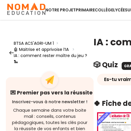
NOTRE PROJET
PRIMAIRE
COLLÈGE
LYCÉE
SU
IA : co
BTSA ACS'AGRI-UM 1
>
🤖 Maitrise et apprivoise l’IA
>
IA : comment rester maître du jeu ?
🐍
🎲 Quiz
GR
Es-tu vraim
💌 Premier pas vers la réussite
🍀 Fiche d
Inscrivez-vous à notre newsletter !
Chaque semaine dans votre boite
PREMIUM
mail : conseils, contenus
pédagogiques, toutes les clés pour
la réussite de vos enfants et bien