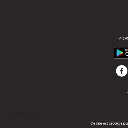
FAQ et
v2.311.4 US
Ce site est protégé p