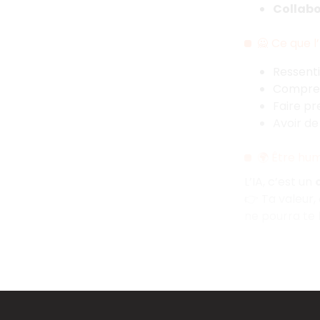
Collabo
🙅 Ce que l
Ressenti
Compren
Faire pr
Avoir de
🌍 Être hum
L’IA, c’est un
👉 Ta valeur,
ne pourra te l