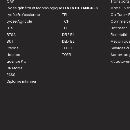
CAP
Transports
Lycée général et technologique
TESTS DE LANGUES
Mode - Vê
Lycée Professionnel
TFI
Coiffure -
Lycée Agricole
TCF
Commerce 
BTS
TEF
Bâtiment -
BTSA
DELF B1
Électricité
BUT
DELF B2
Mécanique
Prépas
TOEIC
Services à
Licence
TOEFL
Accompagn
Licence Pro
Kit auto-e
DN Made
PASS
Diplome infirmier