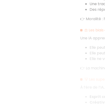
Une tra
Des rép
👉 Moralité : 
⚖️ Les biai
Une IA appre
Elle peu
Elle peut
Elle ne 
👉 La machine
💡 Les super
À l’ère de l’IA
Esprit cr
Créativi