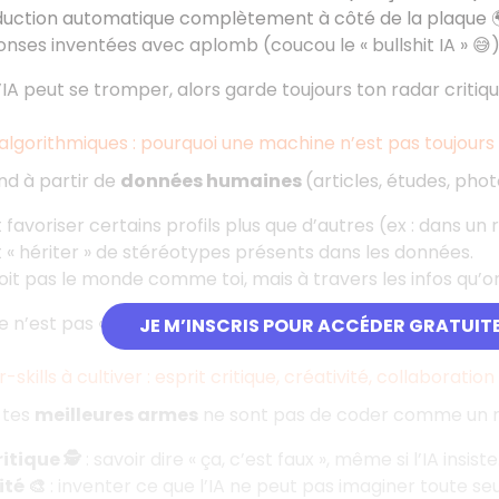
duction automatique complètement à côté de la plaque 
onses inventées avec aplomb (coucou le «
bullshit IA
» 😅)
l’IA peut se tromper, alors garde toujours ton radar critiqu
s algorithmiques : pourquoi une machine n’est pas toujours
nd à partir de
données humaines
(articles, études, phot
t favoriser certains profils plus que d’autres (ex : dans u
 «
hériter
» de stéréotypes présents dans les données.
voit pas le monde comme toi, mais à travers les infos qu’on
 n’est pas «
objective
», elle est le miroir des humains qui
JE M’INSCRIS POUR ACCÉDER GRATUIT
-skills à cultiver : esprit critique, créativité, collaboration
, tes
meilleures armes
ne sont pas de coder comme un ro
itique 🕵️
: savoir dire «
ça, c’est faux
», même si l’IA insiste
té 🎨
: inventer ce que l’IA ne peut pas imaginer toute seu