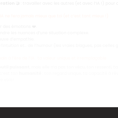
ration 🤝
: travailler avec les autres (et avec l’IA !) pour al
’IA ne fera jamais mieux que toi (et c’est tant mieux !)
r des émotions ❤️.
dre les nuances d’une situation complexe.
euve d’empathie.
 l’intuition et… de l’humour (les vraies blagues, pas celles 
ain à l’ère de l’IA : ta valeur unique et irremplaçable
outil puissant
, mais elle n’a pas ton vécu, ton ressenti, t
 c’est ton
humanité
: ton regard unique, ta capacité à rêv
e voler.