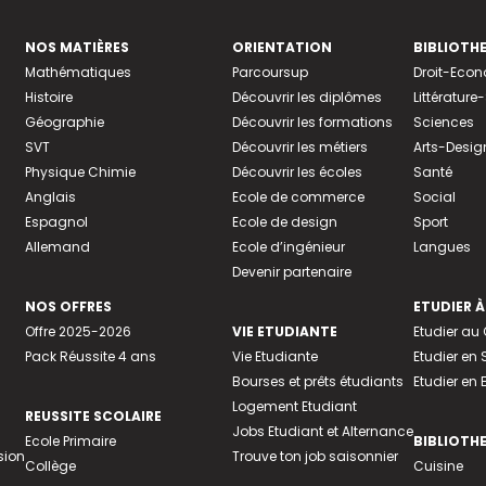
NOS MATIÈRES
ORIENTATION
BIBLIOTH
Mathématiques
Parcoursup
Droit-Eco
Histoire
Découvrir les diplômes
Littératur
Géographie
Découvrir les formations
Sciences
SVT
Découvrir les métiers
Arts-Desig
Physique Chimie
Découvrir les écoles
Santé
Anglais
Ecole de commerce
Social
Espagnol
Ecole de design
Sport
Allemand
Ecole d’ingénieur
Langues
Devenir partenaire
NOS OFFRES
ETUDIER À
Offre 2025-2026
VIE ETUDIANTE
Etudier a
Pack Réussite 4 ans
Vie Etudiante
Etudier en 
Bourses et prêts étudiants
Etudier en
Logement Etudiant
REUSSITE SCOLAIRE
Jobs Etudiant et Alternance
Ecole Primaire
BIBLIOTH
sion
Trouve ton job saisonnier
Collège
Cuisine