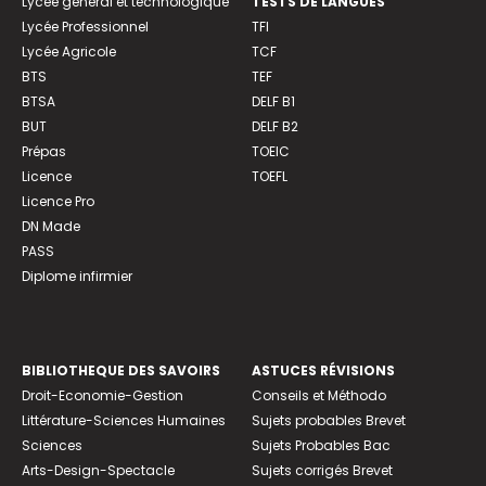
Lycée général et technologique
TESTS DE LANGUES
Lycée Professionnel
TFI
Lycée Agricole
TCF
BTS
TEF
BTSA
DELF B1
BUT
DELF B2
Prépas
TOEIC
Licence
TOEFL
Licence Pro
DN Made
PASS
Diplome infirmier
BIBLIOTHEQUE DES SAVOIRS
ASTUCES RÉVISIONS
Droit-Economie-Gestion
Conseils et Méthodo
Littérature-Sciences Humaines
Sujets probables Brevet
Sciences
Sujets Probables Bac
Arts-Design-Spectacle
Sujets corrigés Brevet