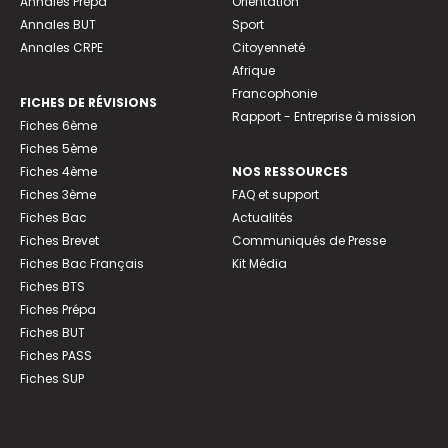
Annales Prépa
Orientation
Annales BUT
Sport
Annales CRPE
Citoyenneté
Afrique
Francophonie
FICHES DE RÉVISIONS
Rapport - Entreprise à mission
Fiches 6ème
Fiches 5ème
Fiches 4ème
NOS RESSOURCES
Fiches 3ème
FAQ et support
Fiches Bac
Actualités
Fiches Brevet
Communiqués de Presse
Fiches Bac Français
Kit Média
Fiches BTS
Fiches Prépa
Fiches BUT
Fiches PASS
Fiches SUP