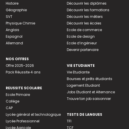
Histoire
Découvrir les diplômes
Géographie
Découvrir les formations
SVT
Découvrir les métiers
Physique Chimie
Découvrir les écoles
Anglais
Ecole de commerce
Espagnol
Ecole de design
Allemand
Ecole d’ingénieur
Devenir partenaire
NOS OFFRES
Offre 2025-2026
VIE ETUDIANTE
Pack Réussite 4 ans
Vie Etudiante
Bourses et prêts étudiants
Logement Etudiant
REUSSITE SCOLAIRE
Jobs Etudiant et Alternance
Ecole Primaire
Trouve ton job saisonnier
Collège
CAP
Lycée général et technologique
TESTS DE LANGUES
Lycée Professionnel
TFI
Lycée Agricole
TCF