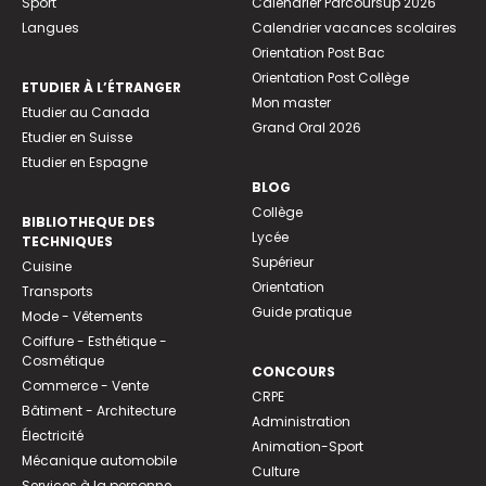
Sport
Calendrier Parcoursup 2026
Langues
Calendrier vacances scolaires
Orientation Post Bac
Orientation Post Collège
ETUDIER À L’ÉTRANGER
Mon master
Etudier au Canada
Grand Oral 2026
Etudier en Suisse
Etudier en Espagne
BLOG
Collège
BIBLIOTHEQUE DES
Lycée
TECHNIQUES
Supérieur
Cuisine
Orientation
Transports
Guide pratique
Mode - Vêtements
Coiffure - Esthétique -
Cosmétique
CONCOURS
Commerce - Vente
CRPE
Bâtiment - Architecture
Administration
Électricité
Animation-Sport
Mécanique automobile
Culture
Services à la personne