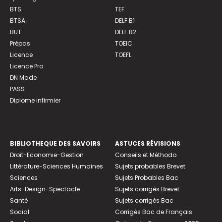
BTS
TEF
BTSA
DELF B1
BUT
DELF B2
Prépas
TOEIC
Licence
TOEFL
Licence Pro
DN Made
PASS
Diplome infirmier
BIBLIOTHEQUE DES SAVOIRS
ASTUCES RÉVISIONS
Droit-Economie-Gestion
Conseils et Méthodo
Littérature-Sciences Humaines
Sujets probables Brevet
Sciences
Sujets Probables Bac
Arts-Design-Spectacle
Sujets corrigés Brevet
Santé
Sujets corrigés Bac
Social
Corrigés Bac de Français