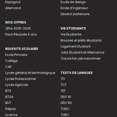
Espagnol
Ecole de design
Allemand
Ecole d’ingénieur
Devenir partenaire
NOS OFFRES
Offre 2025-2026
VIE ETUDIANTE
Pack Réussite 4 ans
Vie Etudiante
Bourses et prêts étudiants
Logement Etudiant
REUSSITE SCOLAIRE
Jobs Etudiant et Alternance
Ecole Primaire
Trouve ton job saisonnier
Collège
CAP
Lycée général et technologique
TESTS DE LANGUES
Lycée Professionnel
TFI
Lycée Agricole
TCF
BTS
TEF
BTSA
DELF B1
BUT
DELF B2
Prépas
TOEIC
Licence
TOEFL