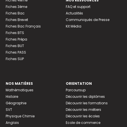
Fiches 4ème
NOS RESSOURCES
Fiches 3ème
FAQ et support
Fiches Bac
Actualités
Fiches Brevet
Communiqués de Presse
Fiches Bac Français
Kit Média
Fiches BTS
Fiches Prépa
Fiches BUT
Fiches PASS
Fiches SUP
NOS MATIÈRES
ORIENTATION
Mathématiques
Parcoursup
Histoire
Découvrir les diplômes
Géographie
Découvrir les formations
SVT
Découvrir les métiers
Physique Chimie
Découvrir les écoles
Anglais
Ecole de commerce