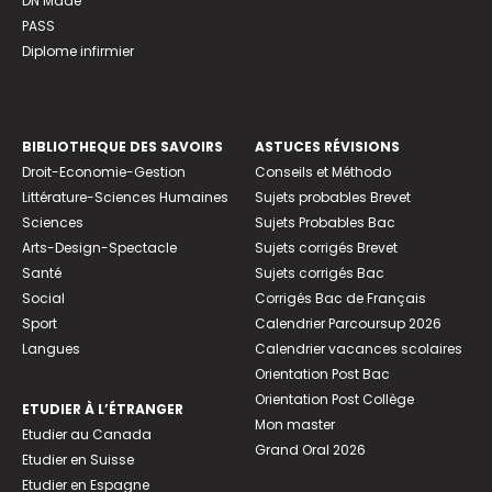
DN Made
PASS
Diplome infirmier
BIBLIOTHEQUE DES SAVOIRS
ASTUCES RÉVISIONS
Droit-Economie-Gestion
Conseils et Méthodo
Littérature-Sciences Humaines
Sujets probables Brevet
Sciences
Sujets Probables Bac
Arts-Design-Spectacle
Sujets corrigés Brevet
Santé
Sujets corrigés Bac
Social
Corrigés Bac de Français
Sport
Calendrier Parcoursup 2026
Langues
Calendrier vacances scolaires
Orientation Post Bac
Orientation Post Collège
ETUDIER À L’ÉTRANGER
Mon master
Etudier au Canada
Grand Oral 2026
Etudier en Suisse
Etudier en Espagne