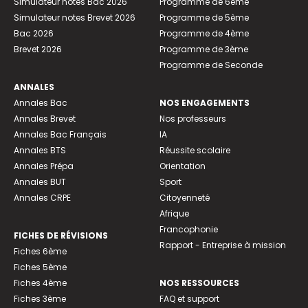
Simulateur notes Bac 2026
Programme de 6ème
Simulateur notes Brevet 2026
Programme de 5ème
Bac 2026
Programme de 4ème
Brevet 2026
Programme de 3ème
Programme de Seconde
ANNALES
Annales Bac
NOS ENGAGEMENTS
Annales Brevet
Nos professeurs
Annales Bac Français
IA
Annales BTS
Réussite scolaire
Annales Prépa
Orientation
Annales BUT
Sport
Annales CRPE
Citoyenneté
Afrique
Francophonie
FICHES DE RÉVISIONS
Rapport - Entreprise à mission
Fiches 6ème
Fiches 5ème
Fiches 4ème
NOS RESSOURCES
Fiches 3ème
FAQ et support