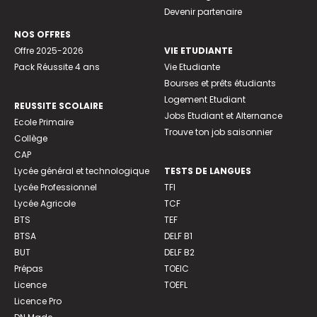
Devenir partenaire
NOS OFFRES
Offre 2025-2026
VIE ETUDIANTE
Pack Réussite 4 ans
Vie Etudiante
Bourses et prêts étudiants
Logement Etudiant
REUSSITE SCOLAIRE
Jobs Etudiant et Alternance
Ecole Primaire
Trouve ton job saisonnier
Collège
CAP
Lycée général et technologique
TESTS DE LANGUES
Lycée Professionnel
TFI
Lycée Agricole
TCF
BTS
TEF
BTSA
DELF B1
BUT
DELF B2
Prépas
TOEIC
Licence
TOEFL
Licence Pro