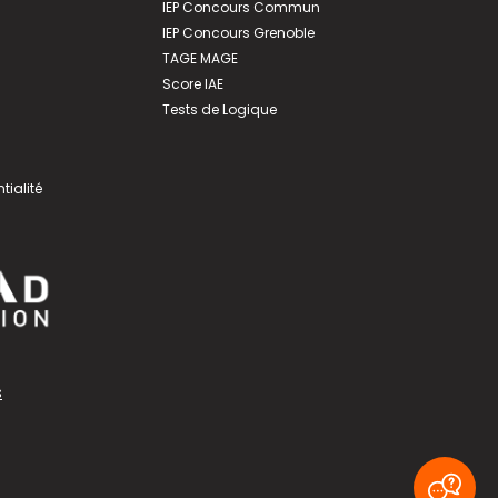
IEP Concours Commun
IEP Concours Grenoble
TAGE MAGE
Score IAE
Tests de Logique
tialité
s