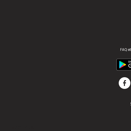
FAQ et
v2.311.4 US