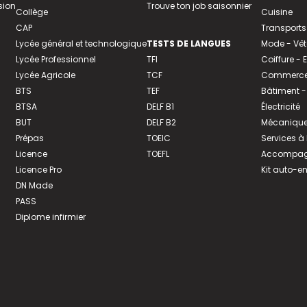
sion
Trouve ton job saisonnier
Collège
Cuisine
CAP
Transports
Lycée général et technologique
TESTS DE LANGUES
Mode - Vê
Lycée Professionnel
TFI
Coiffure -
Lycée Agricole
TCF
Commerce 
BTS
TEF
Bâtiment -
BTSA
DELF B1
Électricité
BUT
DELF B2
Mécanique
Prépas
TOEIC
Services à
Licence
TOEFL
Accompagn
Licence Pro
Kit auto-e
DN Made
PASS
Diplome infirmier