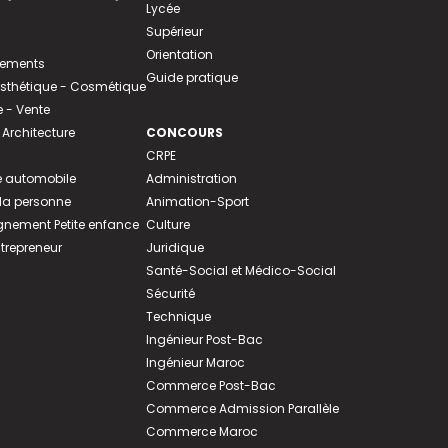
Lycée
Supérieur
Orientation
tements
Guide pratique
 Esthétique - Cosmétique
- Vente
 Architecture
CONCOURS
CRPE
 automobile
Administration
 la personne
Animation-Sport
ement Petite enfance
Culture
ntrepreneur
Juridique
Santé-Social et Médico-Social
Sécurité
Technique
Ingénieur Post-Bac
Ingénieur Maroc
Commerce Post-Bac
Commerce Admission Parallèle
Commerce Maroc