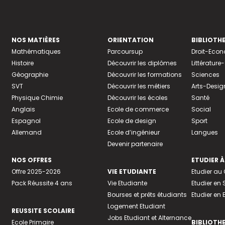
NOS MATIÈRES
ORIENTATION
BIBLIOTH
Mathématiques
Parcoursup
Droit-Eco
Histoire
Découvrir les diplômes
Littératur
Géographie
Découvrir les formations
Sciences
SVT
Découvrir les métiers
Arts-Desig
Physique Chimie
Découvrir les écoles
Santé
Anglais
Ecole de commerce
Social
Espagnol
Ecole de design
Sport
Allemand
Ecole d’ingénieur
Langues
Devenir partenaire
NOS OFFRES
ETUDIER À
Offre 2025-2026
VIE ETUDIANTE
Etudier a
Pack Réussite 4 ans
Vie Etudiante
Etudier en 
Bourses et prêts étudiants
Etudier en
Logement Etudiant
REUSSITE SCOLAIRE
Jobs Etudiant et Alternance
Ecole Primaire
BIBLIOTH