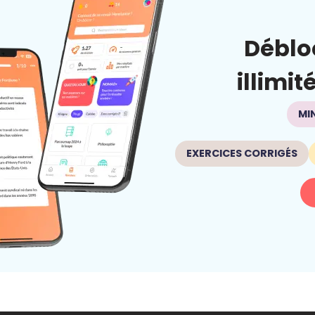
Déblo
illimit
MI
EXERCICES CORRIGÉS