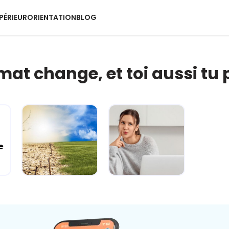
PÉRIEUR
ORIENTATION
BLOG
imat change, et toi aussi tu 
e
Climat
Esprit critique