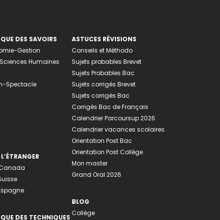
EQUE DES SAVOIRS
ASTUCES RÉVISIONS
nomie-Gestion
Conseils et Méthodo
e-Sciences Humaines
Sujets probables Brevet
Sujets Probables Bac
n-Spectacle
Sujets corrigés Brevet
Sujets corrigés Bac
Corrigés Bac de Français
Calendrier Parcoursup 2026
Calendrier vacances scolaires
Orientation Post Bac
Orientation Post Collège
 L’ÉTRANGER
Mon master
u Canada
Grand Oral 2026
Suisse
 Espagne
BLOG
Collège
EQUE DES TECHNIQUES