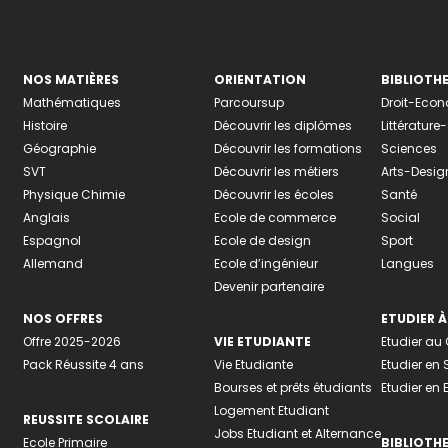
NOS MATIÈRES
ORIENTATION
BIBLIOTH
Mathématiques
Parcoursup
Droit-Eco
Histoire
Découvrir les diplômes
Littératur
Géographie
Découvrir les formations
Sciences
SVT
Découvrir les métiers
Arts-Desig
Physique Chimie
Découvrir les écoles
Santé
Anglais
Ecole de commerce
Social
Espagnol
Ecole de design
Sport
Allemand
Ecole d’ingénieur
Langues
Devenir partenaire
NOS OFFRES
ETUDIER À
Offre 2025-2026
VIE ETUDIANTE
Etudier a
Pack Réussite 4 ans
Vie Etudiante
Etudier en 
Bourses et prêts étudiants
Etudier en
Logement Etudiant
REUSSITE SCOLAIRE
Jobs Etudiant et Alternance
Ecole Primaire
BIBLIOTH