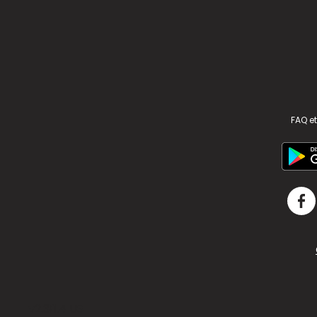
FAQ et
v2.311.4 US