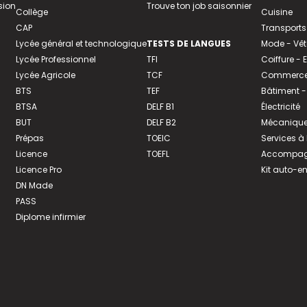
sion
Trouve ton job saisonnier
Collège
Cuisine
CAP
Transports
Lycée général et technologique
TESTS DE LANGUES
Mode - Vê
Lycée Professionnel
TFI
Coiffure -
Lycée Agricole
TCF
Commerce 
BTS
TEF
Bâtiment -
BTSA
DELF B1
Électricité
BUT
DELF B2
Mécanique
Prépas
TOEIC
Services à
Licence
TOEFL
Accompagn
Licence Pro
Kit auto-e
DN Made
PASS
Diplome infirmier