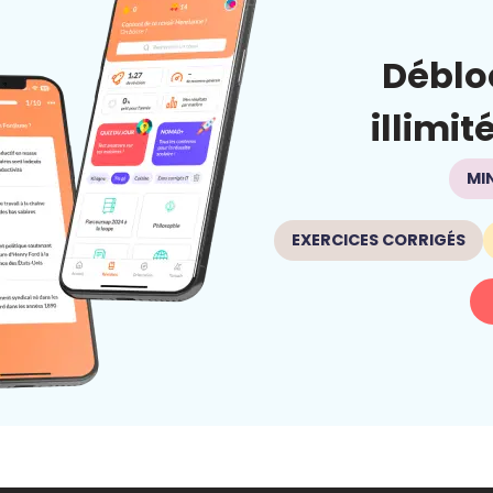
Déblo
illimit
MI
EXERCICES CORRIGÉS