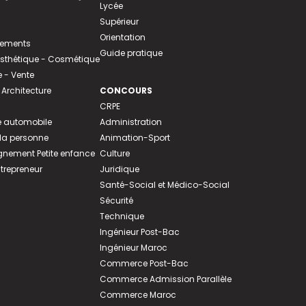
Lycée
Supérieur
Orientation
tements
Guide pratique
 Esthétique - Cosmétique
- Vente
 Architecture
CONCOURS
CRPE
 automobile
Administration
 la personne
Animation-Sport
ement Petite enfance
Culture
ntrepreneur
Juridique
Santé-Social et Médico-Social
Sécurité
Technique
Ingénieur Post-Bac
Ingénieur Maroc
Commerce Post-Bac
Commerce Admission Parallèle
Commerce Maroc