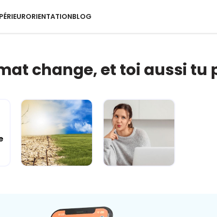
PÉRIEUR
ORIENTATION
BLOG
imat change, et toi aussi tu 
e
Climat
Esprit critique