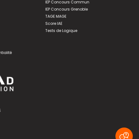
IEP Concours Commun
IEP Concours Grenoble
TAGE MAGE
Score IAE
Tests de Logique
tialité
s