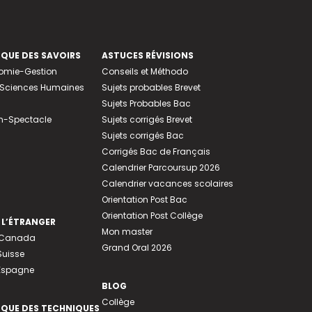
EQUE DES SAVOIRS
ASTUCES RÉVISIONS
nomie-Gestion
Conseils et Méthodo
e-Sciences Humaines
Sujets probables Brevet
Sujets Probables Bac
n-Spectacle
Sujets corrigés Brevet
Sujets corrigés Bac
Corrigés Bac de Français
Calendrier Parcoursup 2026
Calendrier vacances scolaires
Orientation Post Bac
Orientation Post Collège
 L’ÉTRANGER
Mon master
u Canada
Grand Oral 2026
Suisse
 Espagne
BLOG
Collège
EQUE DES TECHNIQUES