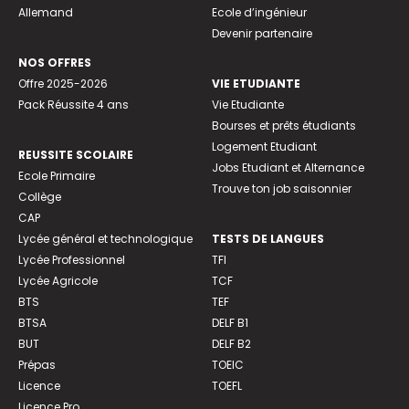
Allemand
Ecole d’ingénieur
Devenir partenaire
NOS OFFRES
Offre 2025-2026
VIE ETUDIANTE
Pack Réussite 4 ans
Vie Etudiante
Bourses et prêts étudiants
Logement Etudiant
REUSSITE SCOLAIRE
Jobs Etudiant et Alternance
Ecole Primaire
Trouve ton job saisonnier
Collège
CAP
Lycée général et technologique
TESTS DE LANGUES
Lycée Professionnel
TFI
Lycée Agricole
TCF
BTS
TEF
BTSA
DELF B1
BUT
DELF B2
Prépas
TOEIC
Licence
TOEFL
Licence Pro