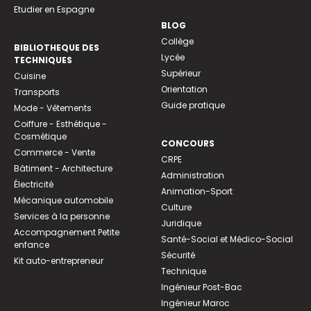
Etudier en Espagne
BLOG
Collège
BIBLIOTHEQUE DES
Lycée
TECHNIQUES
Supérieur
Cuisine
Orientation
Transports
Guide pratique
Mode - Vêtements
Coiffure - Esthétique -
Cosmétique
CONCOURS
Commerce - Vente
CRPE
Bâtiment - Architecture
Administration
Électricité
Animation-Sport
Mécanique automobile
Culture
Services à la personne
Juridique
Accompagnement Petite
Santé-Social et Médico-Social
enfance
Sécurité
Kit auto-entrepreneur
Technique
Ingénieur Post-Bac
Ingénieur Maroc