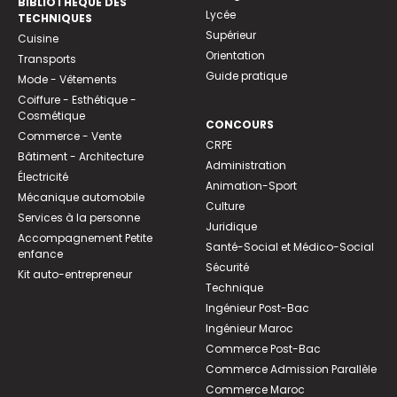
BIBLIOTHEQUE DES
Lycée
TECHNIQUES
Supérieur
Cuisine
Orientation
Transports
Guide pratique
Mode - Vêtements
Coiffure - Esthétique -
Cosmétique
CONCOURS
Commerce - Vente
CRPE
Bâtiment - Architecture
Administration
Électricité
Animation-Sport
Mécanique automobile
Culture
Services à la personne
Juridique
Accompagnement Petite
Santé-Social et Médico-Social
enfance
Sécurité
Kit auto-entrepreneur
Technique
Ingénieur Post-Bac
Ingénieur Maroc
Commerce Post-Bac
Commerce Admission Parallèle
Commerce Maroc