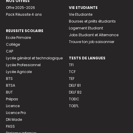
NOS OFFRES
Offre 2025-2026
VIE ETUDIANTE
Pack Réussite 4 ans
Vie Etudiante
Bourses et prêts étudiants
Logement Etudiant
REUSSITE SCOLAIRE
Jobs Etudiant et Alternance
Ecole Primaire
Trouve ton job saisonnier
Collège
CAP
Lycée général et technologique
TESTS DE LANGUES
Lycée Professionnel
TFI
Lycée Agricole
TCF
BTS
TEF
BTSA
DELF B1
BUT
DELF B2
Prépas
TOEIC
Licence
TOEFL
Licence Pro
DN Made
PASS