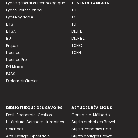
Lycée général et technologique
TESTS DE LANGUES
Lycée Professionnel
TFI
Lycée Agricole
TCF
BTS
TEF
BTSA
DELF B1
BUT
DELF B2
Prépas
TOEIC
Licence
TOEFL
Licence Pro
DN Made
PASS
Diplome infirmier
BIBLIOTHEQUE DES SAVOIRS
ASTUCES RÉVISIONS
Droit-Economie-Gestion
Conseils et Méthodo
Littérature-Sciences Humaines
Sujets probables Brevet
Sciences
Sujets Probables Bac
Arts-Design-Spectacle
Sujets corrigés Brevet