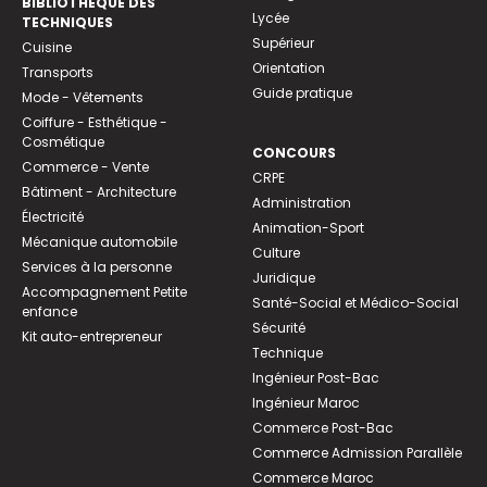
BIBLIOTHEQUE DES
Lycée
TECHNIQUES
Supérieur
Cuisine
Orientation
Transports
Guide pratique
Mode - Vêtements
Coiffure - Esthétique -
Cosmétique
CONCOURS
Commerce - Vente
CRPE
Bâtiment - Architecture
Administration
Électricité
Animation-Sport
Mécanique automobile
Culture
Services à la personne
Juridique
Accompagnement Petite
Santé-Social et Médico-Social
enfance
Sécurité
Kit auto-entrepreneur
Technique
Ingénieur Post-Bac
Ingénieur Maroc
Commerce Post-Bac
Commerce Admission Parallèle
Commerce Maroc