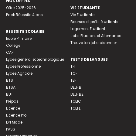
NOS OFFRES
Offre 2025-2026
VIE ETUDIANTE
Pack Réussite 4 ans
Vie Etudiante
Bourses et prêts étudiants
Logement Etudiant
REUSSITE SCOLAIRE
Jobs Etudiant et Alternance
Ecole Primaire
Trouve ton job saisonnier
Collège
CAP
Lycée général et technologique
TESTS DE LANGUES
Lycée Professionnel
TFI
Lycée Agricole
TCF
BTS
TEF
BTSA
DELF B1
BUT
DELF B2
Prépas
TOEIC
Licence
TOEFL
Licence Pro
DN Made
PASS