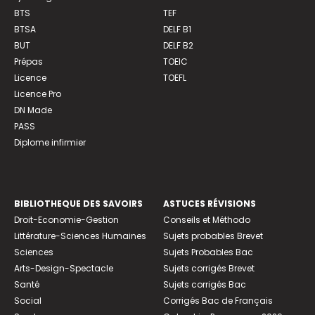
BTS
TEF
BTSA
DELF B1
BUT
DELF B2
Prépas
TOEIC
Licence
TOEFL
Licence Pro
DN Made
PASS
Diplome infirmier
BIBLIOTHEQUE DES SAVOIRS
ASTUCES RÉVISIONS
Droit-Economie-Gestion
Conseils et Méthodo
Littérature-Sciences Humaines
Sujets probables Brevet
Sciences
Sujets Probables Bac
Arts-Design-Spectacle
Sujets corrigés Brevet
Santé
Sujets corrigés Bac
Social
Corrigés Bac de Français