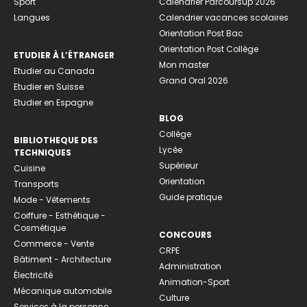
Sport
Calendrier Parcoursup 2026
Langues
Calendrier vacances scolaires
Orientation Post Bac
Orientation Post Collège
ETUDIER À L’ÉTRANGER
Mon master
Etudier au Canada
Grand Oral 2026
Etudier en Suisse
Etudier en Espagne
BLOG
Collège
BIBLIOTHEQUE DES
Lycée
TECHNIQUES
Supérieur
Cuisine
Orientation
Transports
Guide pratique
Mode - Vêtements
Coiffure - Esthétique -
Cosmétique
CONCOURS
Commerce - Vente
CRPE
Bâtiment - Architecture
Administration
Électricité
Animation-Sport
Mécanique automobile
Culture
Services à la personne