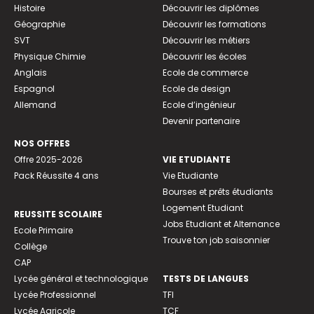
Histoire
Découvrir les diplômes
Géographie
Découvrir les formations
SVT
Découvrir les métiers
Physique Chimie
Découvrir les écoles
Anglais
Ecole de commerce
Espagnol
Ecole de design
Allemand
Ecole d’ingénieur
Devenir partenaire
NOS OFFRES
Offre 2025-2026
VIE ETUDIANTE
Pack Réussite 4 ans
Vie Etudiante
Bourses et prêts étudiants
Logement Etudiant
REUSSITE SCOLAIRE
Jobs Etudiant et Alternance
Ecole Primaire
Trouve ton job saisonnier
Collège
CAP
Lycée général et technologique
TESTS DE LANGUES
Lycée Professionnel
TFI
Lycée Agricole
TCF