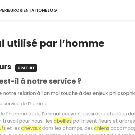
PÉRIEUR
ORIENTATION
BLOG
l utilisé par l’homme
ours
GRATUIT
est-il à notre service ?
e notre relation à l’animal touche à des enjeux philosophiq
u service de l’homme
 de l’homme et de l’animal peuvent aussi être étudiées dan
 travail pour nous : les
abeilles
pollinisent fleurs et arbre
fs
et les
chevaux
dans les champs, des
chiens
accompagne