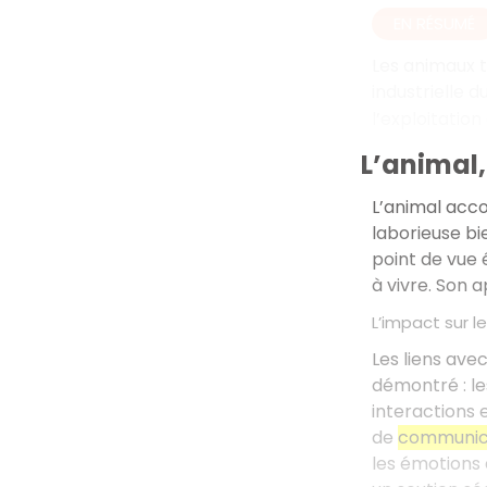
EN RÉSUMÉ
Les animaux t
industrielle d
l’exploitation
L’animal,
L’animal acc
laborieuse bi
point de vue
à vivre. Son 
L’impact sur 
Les liens avec
démontré : le
interactions e
de
communica
les émotions 