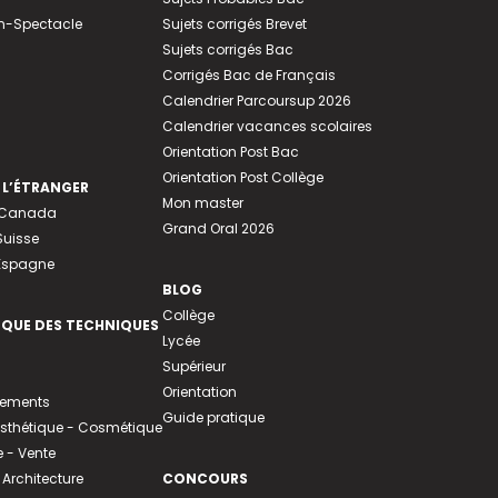
n-Spectacle
Sujets corrigés Brevet
Sujets corrigés Bac
Corrigés Bac de Français
Calendrier Parcoursup 2026
Calendrier vacances scolaires
Orientation Post Bac
Orientation Post Collège
 L’ÉTRANGER
Mon master
u Canada
Grand Oral 2026
Suisse
 Espagne
BLOG
Collège
EQUE DES TECHNIQUES
Lycée
Supérieur
Orientation
tements
Guide pratique
 Esthétique - Cosmétique
- Vente
 Architecture
CONCOURS