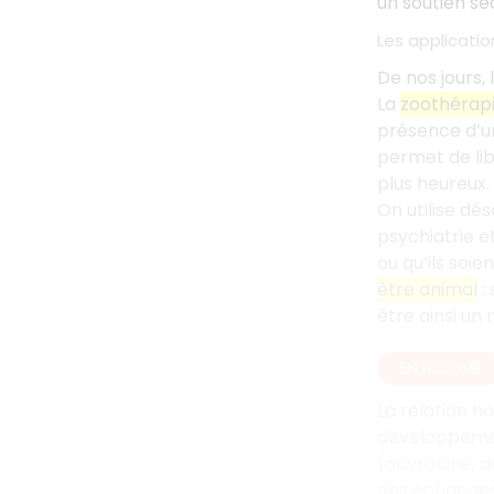
un soutien sé
Les applicati
De nos jours, 
La
zoothérap
présence d’un
permet de lib
plus heureux.
On utilise dé
psychiatrie e
ou qu’ils soi
être animal
:
être ainsi u
EN RÉSUMÉ
La relation h
développemen
(ocytocine, d
des échanges