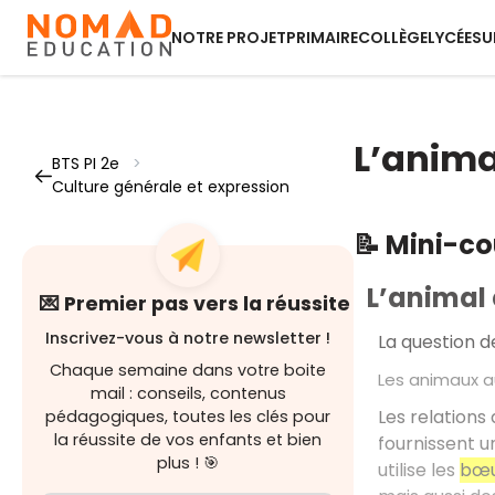
NOTRE PROJET
PRIMAIRE
COLLÈGE
LYCÉE
SU
L’anima
BTS PI 2e
>
Culture générale et expression
📝 Mini-c
L’animal 
💌 Premier pas vers la réussite
Inscrivez-vous à notre newsletter !
La question d
Chaque semaine dans votre boite
Les animaux a
mail : conseils, contenus
Les relations
pédagogiques, toutes les clés pour
la réussite de vos enfants et bien
fournissent un
plus ! 🎯
utilise les
bœu