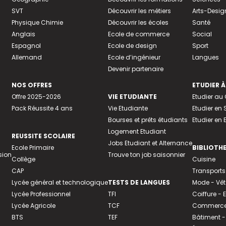
SVT
Découvrir les métiers
Arts-Desig
Physique Chimie
Découvrir les écoles
Santé
Anglais
Ecole de commerce
Social
Espagnol
Ecole de design
Sport
Allemand
Ecole d’ingénieur
Langues
Devenir partenaire
NOS OFFRES
ETUDIER À
Offre 2025-2026
VIE ETUDIANTE
Etudier a
Pack Réussite 4 ans
Vie Etudiante
Etudier en 
Bourses et prêts étudiants
Etudier en
Logement Etudiant
REUSSITE SCOLAIRE
Jobs Etudiant et Alternance
Ecole Primaire
BIBLIOTH
sion
Trouve ton job saisonnier
Collège
Cuisine
CAP
Transports
Lycée général et technologique
TESTS DE LANGUES
Mode - Vê
Lycée Professionnel
TFI
Coiffure -
Lycée Agricole
TCF
Commerce 
BTS
TEF
Bâtiment -