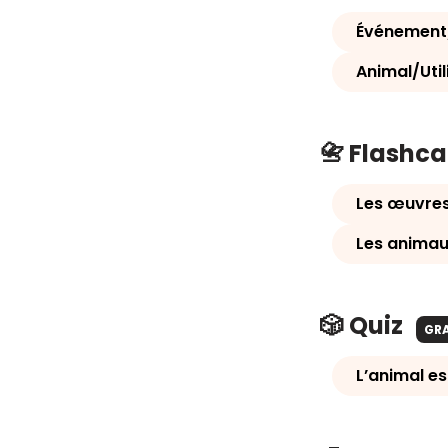
Événement/
Animal/Util
📇 Flashc
Les œuvres 
Les animaux
🎲 Quiz
GR
L’animal es