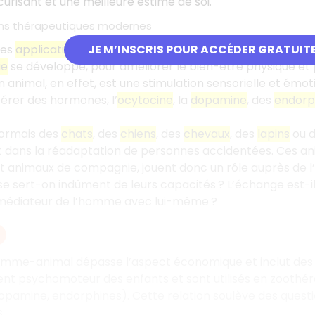
curisant et une meilleure estime de soi.
ons thérapeutiques modernes
les
applications thérapeutiques
se multiplient : l’animal e
JE M’INSCRIS POUR ACCÉDER GRATUIT
ie
se développe, pour améliorer le bien-être physique et p
 animal, en effet, est une stimulation sensorielle et émo
érer des hormones, l’
ocytocine
, la
dopamine
, des
endorp
sormais des
chats
, des
chiens
, des
chevaux
, des
lapins
ou 
t dans la réadaptation de personnes accidentées. Ces anim
ent animaux de compagnie, jouent donc un rôle auprès de l
 se sert-on indûment de leurs capacités ? L’échange est-i
n médiateur de l’homme avec lui-même ?
omme-animal dépasse l’aspect économique et inclut des l
t psychomoteur des enfants et sont utilisés en zoothér
opamine, endorphines). Cette relation soulève des questio
.