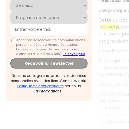
mais aussi de
Une pratique 
Cette utilisa
l’
aurochs
, pe
leur force po
J'accepte de recevoir les communications
progressivem
personnalisées de Nomad Education,
basées sur le suivi de mes ouvertures
Nouvelles fon
d'emails (à l’aide de pixels).
En savoir plus
Mais aujourd’
Recevoir la newsletter
animaux utili
contact avec 
Nous ne partagerons jamais vos données
personnelles avec des tiers. Consultez notre
Questions mor
Politique de confidentialité
pour plus
d’informations.
Mais ce trava
une source de 
reçoit pas le 
dans des cond
développer no