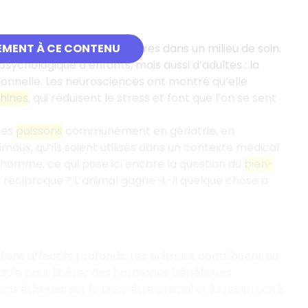
st utilisé de multiples manières dans un milieu de soin.
EMENT À CE CONTENU
sychologique d’enfants, mais aussi d’adultes : la
tionnelle. Les neurosciences ont montré qu’elle
hines
, qui réduisent le stress et font que l’on se sent
des
poissons
communément en gériatrie, en
aux, qu’ils soient utilisés dans un contexte médical
’homme, ce qui pose ici encore la question du
bien-
l réciproque ? L’animal gagne-t-il quelque chose à
iens affectifs profonds. Les animaux contribuent au
apie pour libérer des hormones bénéfiques
ns éthiques sur le bien-être animal et la réciprocité