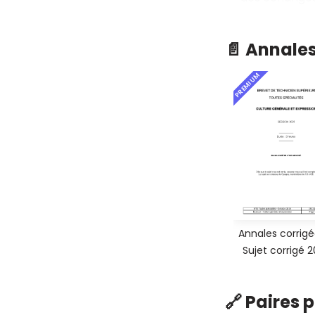
📄 Annale
PREMIUM
Annales corrigé
Sujet corrigé 
🔗 Paires 