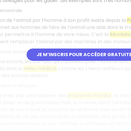
s aveugles pour les guider. Les exemples sont très nombr
ancestrale
tion de l’animal par l’homme à son profit existe depuis la
P
rmet aux hommes de faire de l’animal une aide dans le trava
ur permettre à l’homme de vivre mieux. C’est la
Révolutio
ent remplacer l’animal par des machines et des moteurs
ctions contemporaines
JE M’INSCRIS POUR ACCÉDER GRATUIT
hui encore, les animaux qui travaillent pour l’homme son
sés dans le
milieu médical,
comme les chiens renifleurs qui
des enfants autistes.
ales et éthiques
il n’est pas sans soulever des
problèmes moraux
: le tra
plaisir et de gratification, mais, à l’inverse, selon certains
fruit de son travail, et est privé de sa liberté pour servir
itions de vie peu acceptables ou violentés, sans parler 
s connaissances et nos maîtrises scientifiques et techniq