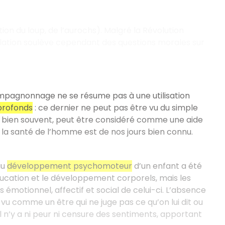
on du loup, de l’aurochs). Malgré la Révolution
relation soulève cependant des questions morales sur
mpagnonnage ne se résume pas à une utilisation
profonds
: ce dernier ne peut pas être vu du simple
 bien souvent, peut être considéré comme une aide
 la santé de l’homme est de nos jours bien connu.
au
développement psychomoteur
d’un enfant a été
ducation et le développement corporels, mais les
 émotionnel, affectif et social de celui-ci. L’absence
t vu comme un être qui ne juge pas ce qu’on lui dit ou
il n’y a ni peur ni censure des sentiments, apportant