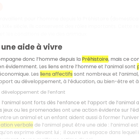
ravaillent pour l’homme depuis la Préhistoire (domesticati
u XIX
siècle, ils conservent des rôles importants. Cette 
e
 et les conditions de vie des animaux.
 une aide à vivre
ompagne donc l’homme depuis la
Préhistoire
, mais ce co
en évidemment. Les liens entre l’homme et l’animal sont
 économique. Les
liens affectifs
sont nombreux et l’animal,
apport au développement, à l’éducation, au bien-être et à
le développement de l’enfant
 l’animal sont forts dès l’enfance et l’apport de l’animal 
s jeux ou les promenades ont une action évidente sur l’é
ntre un animal et un enfant aident aussi à former l’univers
tion verbale
de l’animal peut être une aide : l’animal es
qu’on exprime devant lui
; il ouvre un espace dans lequel 