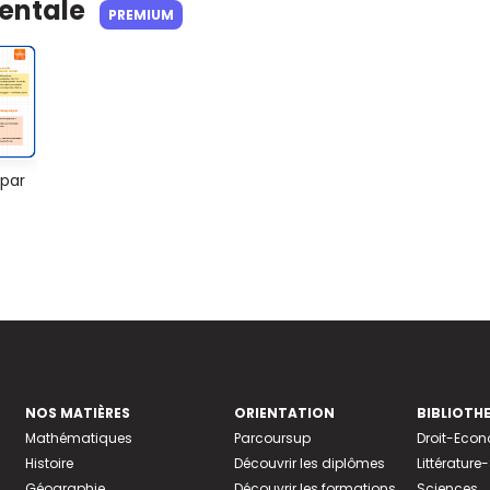
Mentale
PREMIUM
 par
NOS MATIÈRES
ORIENTATION
BIBLIOTH
Mathématiques
Parcoursup
Droit-Eco
Histoire
Découvrir les diplômes
Littératur
Géographie
Découvrir les formations
Sciences