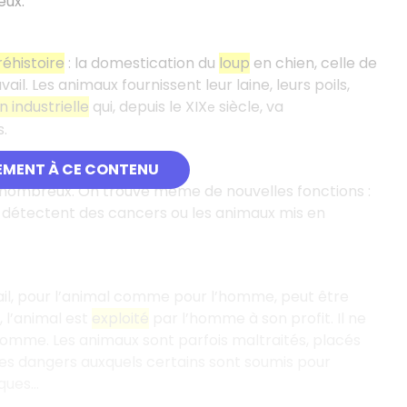
eux.
réhistoire
: la domestication du
loup
en chien, celle de
il. Les animaux fournissent leur laine, leurs poils,
n industrielle
qui, depuis le XIX
siècle, va
e
.
EMENT À CE CONTENU
t nombreux. On trouve même de nouvelles fonctions :
 détectent des cancers ou les animaux mis en
vail, pour l’animal comme pour l’homme, peut être
, l’animal est
exploité
par l’homme à son profit. Il ne
 l’homme. Les animaux sont parfois maltraités, placés
des dangers auxquels certains sont soumis pour
ues...