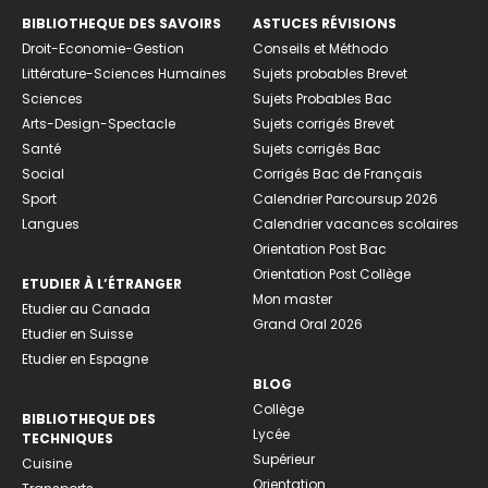
BIBLIOTHEQUE DES SAVOIRS
ASTUCES RÉVISIONS
Droit-Economie-Gestion
Conseils et Méthodo
Littérature-Sciences Humaines
Sujets probables Brevet
Sciences
Sujets Probables Bac
Arts-Design-Spectacle
Sujets corrigés Brevet
Santé
Sujets corrigés Bac
Social
Corrigés Bac de Français
Sport
Calendrier Parcoursup 2026
Langues
Calendrier vacances scolaires
Orientation Post Bac
Orientation Post Collège
ETUDIER À L’ÉTRANGER
Mon master
Etudier au Canada
Grand Oral 2026
Etudier en Suisse
Etudier en Espagne
BLOG
Collège
BIBLIOTHEQUE DES
Lycée
TECHNIQUES
Supérieur
Cuisine
Orientation