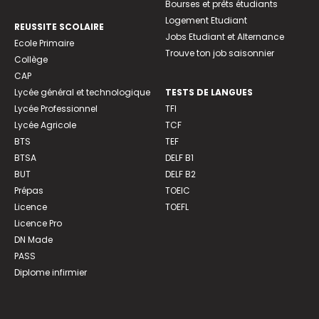
Bourses et prêts étudiants
Logement Etudiant
REUSSITE SCOLAIRE
Jobs Etudiant et Alternance
Ecole Primaire
Trouve ton job saisonnier
Collège
CAP
Lycée général et technologique
TESTS DE LANGUES
Lycée Professionnel
TFI
Lycée Agricole
TCF
BTS
TEF
BTSA
DELF B1
BUT
DELF B2
Prépas
TOEIC
Licence
TOEFL
Licence Pro
DN Made
PASS
Diplome infirmier