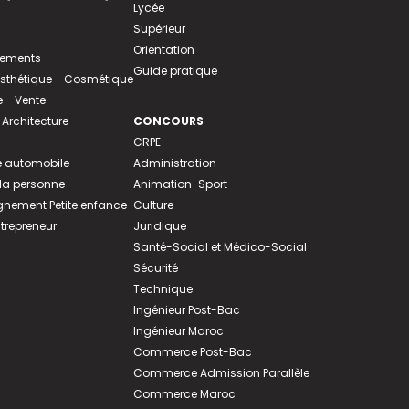
Lycée
Supérieur
Orientation
tements
Guide pratique
 Esthétique - Cosmétique
- Vente
 Architecture
CONCOURS
CRPE
 automobile
Administration
 la personne
Animation-Sport
ement Petite enfance
Culture
ntrepreneur
Juridique
Santé-Social et Médico-Social
Sécurité
Technique
Ingénieur Post-Bac
Ingénieur Maroc
Commerce Post-Bac
Commerce Admission Parallèle
Commerce Maroc