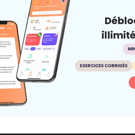
Déblo
illimit
MI
EXERCICES CORRIGÉS