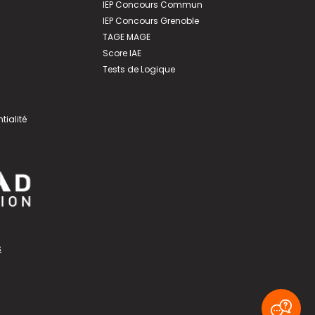
IEP Concours Commun
IEP Concours Grenoble
TAGE MAGE
Score IAE
Tests de Logique
tialité
s