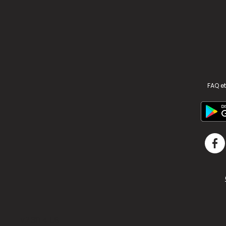
FAQ et
v2.311.4 US