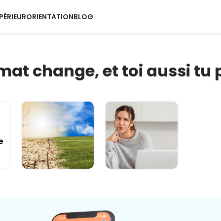
PÉRIEUR
ORIENTATION
BLOG
imat change, et toi aussi tu 
e
Climat
Esprit critique