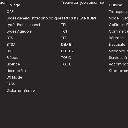
sion
Trouve ton job saisonnier
Collège
Cuisine
CAP
Transports
Lycée général et technologique
TESTS DE LANGUES
Mode - Vê
Lycée Professionnel
TFI
Coiffure -
Lycée Agricole
TCF
Commerce 
BTS
TEF
Bâtiment -
BTSA
DELF B1
Électricité
BUT
DELF B2
Mécanique
Prépas
TOEIC
Services à
Licence
TOEFL
Accompagn
Licence Pro
Kit auto-e
DN Made
PASS
Diplome infirmier