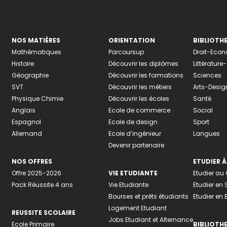
NOS MATIÈRES
ORIENTATION
BIBLIOTH
Mathématiques
Parcoursup
Droit-Eco
Histoire
Découvrir les diplômes
Littératur
Géographie
Découvrir les formations
Sciences
SVT
Découvrir les métiers
Arts-Desig
Physique Chimie
Découvrir les écoles
Santé
Anglais
Ecole de commerce
Social
Espagnol
Ecole de design
Sport
Allemand
Ecole d’ingénieur
Langues
Devenir partenaire
NOS OFFRES
ETUDIER À
Offre 2025-2026
VIE ETUDIANTE
Etudier a
Pack Réussite 4 ans
Vie Etudiante
Etudier en 
Bourses et prêts étudiants
Etudier en
Logement Etudiant
REUSSITE SCOLAIRE
Jobs Etudiant et Alternance
Ecole Primaire
BIBLIOTH