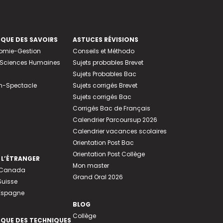
EQUE DES SAVOIRS
ASTUCES RÉVISIONS
nomie-Gestion
Conseils et Méthodo
e-Sciences Humaines
Sujets probables Brevet
Sujets Probables Bac
n-Spectacle
Sujets corrigés Brevet
Sujets corrigés Bac
Corrigés Bac de Français
Calendrier Parcoursup 2026
Calendrier vacances scolaires
Orientation Post Bac
Orientation Post Collège
 L’ÉTRANGER
Mon master
u Canada
Grand Oral 2026
Suisse
 Espagne
BLOG
Collège
EQUE DES TECHNIQUES