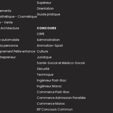
Supérieur
Orientation
tements
Guide pratique
 Esthétique - Cosmétique
- Vente
 Architecture
CONCOURS
CRPE
 automobile
Administration
 la personne
Animation-Sport
ement Petite enfance
Culture
ntrepreneur
Juridique
Santé-Social et Médico-Social
Sécurité
Technique
Ingénieur Post-Bac
Ingénieur Maroc
Commerce Post-Bac
Commerce Admission Parallèle
Commerce Maroc
IEP Concours Commun