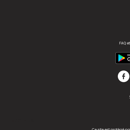
FAQ et
v2.311.4 US
Ce site est protégé p