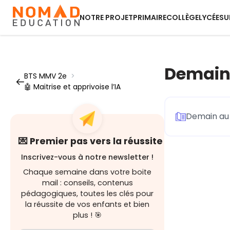
NOTRE PROJET
PRIMAIRE
COLLÈGE
LYCÉE
SU
Demain 
BTS MMV 2e
>
🤖 Maitrise et apprivoise l’IA
Demain au b
💌 Premier pas vers la réussite
Inscrivez-vous à notre newsletter !
Chaque semaine dans votre boite
mail : conseils, contenus
pédagogiques, toutes les clés pour
la réussite de vos enfants et bien
plus ! 🎯