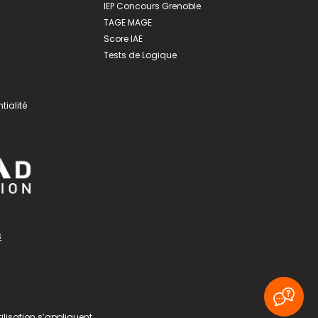
IEP Concours Grenoble
TAGE MAGE
Score IAE
Tests de Logique
tialité
s
ilisation
s’appliquent.