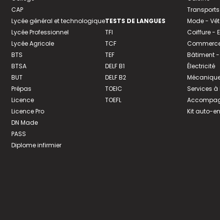
CAP
Transports
Lycée général et technologique
TESTS DE LANGUES
Mode - Vê
Lycée Professionnel
TFI
Coiffure -
Lycée Agricole
TCF
Commerce 
BTS
TEF
Bâtiment -
BTSA
DELF B1
Électricité
BUT
DELF B2
Mécanique
Prépas
TOEIC
Services à
Licence
TOEFL
Accompagn
Licence Pro
Kit auto-e
DN Made
PASS
Diplome infirmier