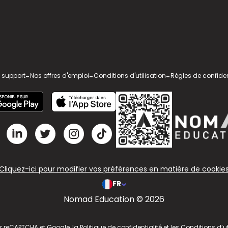
 support
-
Nos offres d'emploi
-
Conditions d'utilisation
-
Règles de confiden
Cliquez-ici pour modifier vos préférences en matière de cookie
FR
Nomad Education © 2026
ar reCAPTCHA et Google, la
Politique de confidentialité
et les
Conditions d’ut