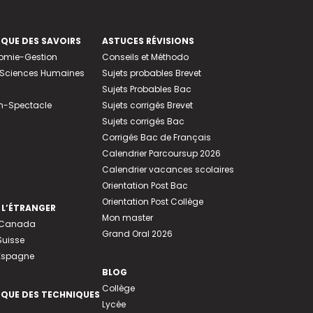
EQUE DES SAVOIRS
ASTUCES RÉVISIONS
nomie-Gestion
Conseils et Méthodo
e-Sciences Humaines
Sujets probables Brevet
Sujets Probables Bac
n-Spectacle
Sujets corrigés Brevet
Sujets corrigés Bac
Corrigés Bac de Français
Calendrier Parcoursup 2026
Calendrier vacances scolaires
Orientation Post Bac
Orientation Post Collège
 L’ÉTRANGER
Mon master
u Canada
Grand Oral 2026
Suisse
 Espagne
BLOG
Collège
EQUE DES TECHNIQUES
Lycée