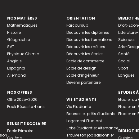
NOS MATIÈRES
ORIENTATION
BIBLIOTH
Mathématiques
Parcoursup
Droit-Eco
Histoire
Découvrir les diplômes
Littératur
Géographie
Découvrir les formations
Sciences
SVT
Découvrir les métiers
Arts-Desig
Physique Chimie
Découvrir les écoles
Santé
Anglais
Ecole de commerce
Social
Espagnol
Ecole de design
Sport
Allemand
Ecole d’ingénieur
Langues
Devenir partenaire
NOS OFFRES
ETUDIER À
Offre 2025-2026
VIE ETUDIANTE
Etudier a
Pack Réussite 4 ans
Vie Etudiante
Etudier en 
Bourses et prêts étudiants
Etudier en
Logement Etudiant
REUSSITE SCOLAIRE
Jobs Etudiant et Alternance
Ecole Primaire
BIBLIOTH
sion
Trouve ton job saisonnier
Collège
Cuisine