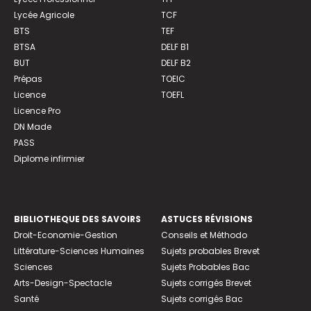
Lycée Agricole
TCF
BTS
TEF
BTSA
DELF B1
BUT
DELF B2
Prépas
TOEIC
Licence
TOEFL
Licence Pro
DN Made
PASS
Diplome infirmier
BIBLIOTHEQUE DES SAVOIRS
ASTUCES RÉVISIONS
Droit-Economie-Gestion
Conseils et Méthodo
Littérature-Sciences Humaines
Sujets probables Brevet
Sciences
Sujets Probables Bac
Arts-Design-Spectacle
Sujets corrigés Brevet
Santé
Sujets corrigés Bac