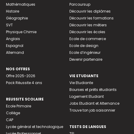
Mathématiques
Parcoursup
Histoire
Découvrir les diplômes
Géographie
Découvrir les formations
SVT
Découvrir les métiers
Physique Chimie
Découvrir les écoles
Anglais
Ecole de commerce
Espagnol
Ecole de design
Allemand
Ecole d’ingénieur
Devenir partenaire
NOS OFFRES
Offre 2025-2026
VIE ETUDIANTE
Pack Réussite 4 ans
Vie Etudiante
Bourses et prêts étudiants
Logement Etudiant
REUSSITE SCOLAIRE
Jobs Etudiant et Alternance
Ecole Primaire
Trouve ton job saisonnier
Collège
CAP
Lycée général et technologique
TESTS DE LANGUES
Lycée Professionnel
TFI