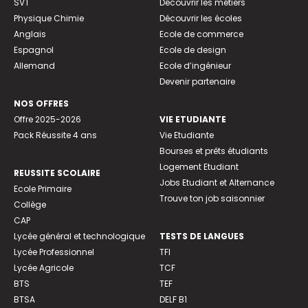
SVT
Découvrir les métiers
Physique Chimie
Découvrir les écoles
Anglais
Ecole de commerce
Espagnol
Ecole de design
Allemand
Ecole d’ingénieur
Devenir partenaire
NOS OFFRES
Offre 2025-2026
VIE ETUDIANTE
Pack Réussite 4 ans
Vie Etudiante
Bourses et prêts étudiants
Logement Etudiant
REUSSITE SCOLAIRE
Jobs Etudiant et Alternance
Ecole Primaire
Trouve ton job saisonnier
Collège
CAP
Lycée général et technologique
TESTS DE LANGUES
Lycée Professionnel
TFI
Lycée Agricole
TCF
BTS
TEF
BTSA
DELF B1