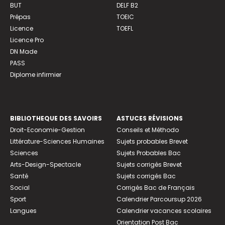
BUT
DELF B2
Prépas
TOEIC
Licence
TOEFL
Licence Pro
DN Made
PASS
Diplome infirmier
BIBLIOTHEQUE DES SAVOIRS
ASTUCES RÉVISIONS
Droit-Economie-Gestion
Conseils et Méthodo
Littérature-Sciences Humaines
Sujets probables Brevet
Sciences
Sujets Probables Bac
Arts-Design-Spectacle
Sujets corrigés Brevet
Santé
Sujets corrigés Bac
Social
Corrigés Bac de Français
Sport
Calendrier Parcoursup 2026
Langues
Calendrier vacances scolaires
Orientation Post Bac