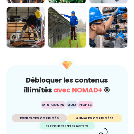
Module 1 - Les
Module 2 -
Module 3 -
bases de
Explorer le
Manipuler les
l'électricité
circuit
principales for...
électriqu...
Module 4 -
Module 5 -
Module 6 - Les
Découvrir les
Appréhender le
règles de
équipements de
fonctionnement...
sécurité pour t...
...
Débloquer les contenus
illimités
avec NOMAD+
🎯
MINI COURS
QUIZ
FICHES
EXERCICES CORRIGÉS
ANNALES CORRIGÉES
EXERCICES INTERACTIFS