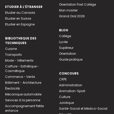
Orientation Post Collège
ETUDIER À L’ÉTRANGER
Mon master
Etudier au Canada
Grand Oral 2026
Etudier en Suisse
Etudier en Espagne
BLOG
Collège
BIBLIOTHEQUE DES
Lycée
TECHNIQUES
Supérieur
Cuisine
Orientation
Transports
Guide pratique
Mode - Vêtements
Coiffure - Esthétique -
Cosmétique
CONCOURS
Commerce - Vente
CRPE
Bâtiment - Architecture
Administration
Électricité
Animation-Sport
Mécanique automobile
Culture
Services à la personne
Juridique
Accompagnement Petite
Santé-Social et Médico-Social
enfance