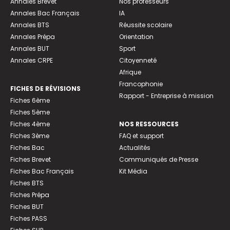
Annales Brevet
Nos professeurs
Annales Bac Français
IA
Annales BTS
Réussite scolaire
Annales Prépa
Orientation
Annales BUT
Sport
Annales CRPE
Citoyenneté
Afrique
Francophonie
FICHES DE RÉVISIONS
Rapport - Entreprise à mission
Fiches 6ème
Fiches 5ème
Fiches 4ème
NOS RESSOURCES
Fiches 3ème
FAQ et support
Fiches Bac
Actualités
Fiches Brevet
Communiqués de Presse
Fiches Bac Français
Kit Média
Fiches BTS
Fiches Prépa
Fiches BUT
Fiches PASS