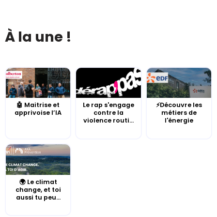
À la une !
🤖 Maitrise et
Le rap s'engage
⚡Découvre les
apprivoise l’IA
contre la
métiers de
violence routi...
l'énergie
🌍 Le climat
change, et toi
aussi tu peu...