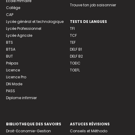
Ecole Primaire
Trouve ton job saisonnier
Collège
CAP
Lycée général et technologique
TESTS DE LANGUES
Lycée Professionnel
TFI
Lycée Agricole
TCF
BTS
TEF
BTSA
DELF B1
BUT
DELF B2
Prépas
TOEIC
Licence
TOEFL
Licence Pro
DN Made
PASS
Diplome infirmier
BIBLIOTHEQUE DES SAVOIRS
ASTUCES RÉVISIONS
Droit-Economie-Gestion
Conseils et Méthodo