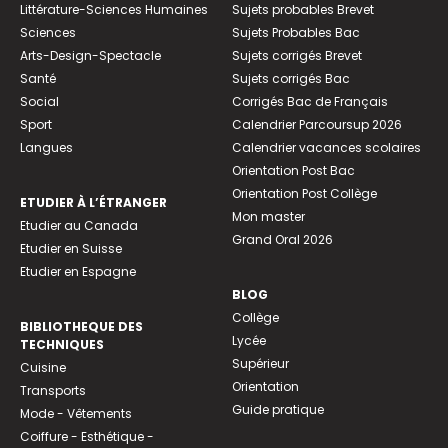
Littérature-Sciences Humaines
Sujets probables Brevet
Sciences
Sujets Probables Bac
Arts-Design-Spectacle
Sujets corrigés Brevet
Santé
Sujets corrigés Bac
Social
Corrigés Bac de Français
Sport
Calendrier Parcoursup 2026
Langues
Calendrier vacances scolaires
Orientation Post Bac
Orientation Post Collège
ETUDIER À L’ÉTRANGER
Mon master
Etudier au Canada
Grand Oral 2026
Etudier en Suisse
Etudier en Espagne
BLOG
Collège
BIBLIOTHEQUE DES
Lycée
TECHNIQUES
Supérieur
Cuisine
Orientation
Transports
Guide pratique
Mode - Vêtements
Coiffure - Esthétique -