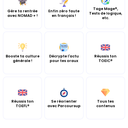
Tage Mage®,
Gère ta rentrée
Enfin zéro faute
Tests de logique,
avec NOMAD + !
en français !
etc.
Booste ta culture
Décrypte l'actu
Réussis ton
générale !
pour tes oraux
TOEIC®
Réussis ton
Se réorienter
Tous tes
TOEFL®
avec Parcoursup
contenus