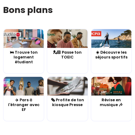
Bons plans
🛌 Trouve ton
💂🏻 Passe ton
☀️ Découvre les
logement
TOEIC
séjours sportifs
étudiant
✈️ Pars à
🗞️ Profite de ton
Révise en
l'étranger avec
kiosque Presse
musique 🎶
EF