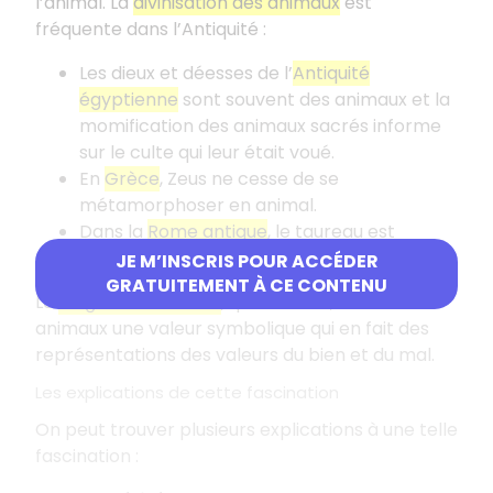
l’animal. La
divinisation des animaux
est
fréquente dans l’Antiquité :
Les dieux et déesses de l’
Antiquité
égyptienne
sont souvent des animaux et la
momification des animaux sacrés informe
sur le culte qui leur était voué.
En
Grèce
, Zeus ne cesse de se
métamorphoser en animal.
Dans la
Rome antique
, le taureau est
important dans le culte voué à Mithra.
JE M’INSCRIS POUR ACCÉDER
GRATUITEMENT À CE CONTENU
La
religion chrétienne
, quant à elle, attribue aux
animaux une valeur symbolique qui en fait des
représentations des valeurs du bien et du mal.
Les explications de cette fascination
On peut trouver plusieurs explications à une telle
fascination :