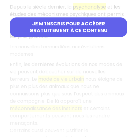
Depuis le siècle dernier, la
psychanalyse
et les
études des mécanismes psychiques ont permis
de montrer que l’animal servait aussi de
miroir
JE M’INSCRIS POUR ACCÉDER
de nos terreurs
: nous projetons sur lui nos peurs
GRATUITEMENT À CE CONTENU
les plus grandes.
Les nouvelles terreurs liées aux évolutions
modernes
Enfin, les dernières évolutions de nos modes de
vie peuvent déboucher sur de nouvelles
terreurs. Le
mode de vie urbain
nous éloigne de
plus en plus des animaux que nous ne
connaissons plus que sous l’aspect des animaux
de compagnie. De là apparaît une
méconnaissance des instincts
et certains
comportements peuvent nous les rendre
menaçants.
Certains aussi peuvent justifier le