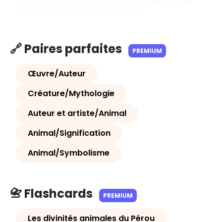
la méconnaissance urbaine, aux déséquilibres
écologiques et à la médiatisation.
🔗 Paires parfaites
PREMIUM
Œuvre/Auteur
Créature/Mythologie
Auteur et artiste/Animal
Animal/Signification
Animal/Symbolisme
📇 Flashcards
PREMIUM
Les divinités animales du Pérou