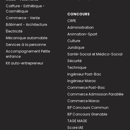
Coiffure - Esthétique -
Cosmétique
CONCOURS
Commerce - Vente
CRPE
Bâtiment - Architecture
Administration
Électricité
Animation-Sport
Mécanique automobile
Culture
Services à la personne
Juridique
Accompagnement Petite
Santé-Social et Médico-Social
enfance
Sécurité
Kit auto-entrepreneur
Technique
Ingénieur Post-Bac
Ingénieur Maroc
Commerce Post-Bac
Commerce Admission Parallèle
Commerce Maroc
IEP Concours Commun
IEP Concours Grenoble
TAGE MAGE
Score IAE