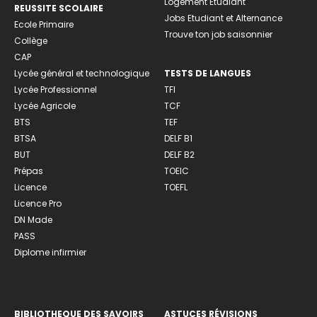
Logement Etudiant
REUSSITE SCOLAIRE
Jobs Etudiant et Alternance
Ecole Primaire
Trouve ton job saisonnier
Collège
CAP
Lycée général et technologique
TESTS DE LANGUES
Lycée Professionnel
TFI
Lycée Agricole
TCF
BTS
TEF
BTSA
DELF B1
BUT
DELF B2
Prépas
TOEIC
Licence
TOEFL
Licence Pro
DN Made
PASS
Diplome infirmier
BIBLIOTHEQUE DES SAVOIRS
ASTUCES RÉVISIONS