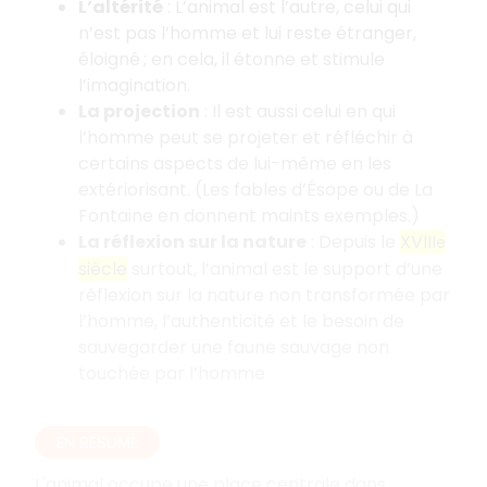
L’altérité
: L’animal est l’autre, celui qui
n’est pas l’homme et lui reste étranger,
éloigné ; en cela, il étonne et stimule
l’imagination.
La projection
: Il est aussi celui en qui
l’homme peut se projeter et réfléchir à
certains aspects de lui-même en les
extériorisant. (Les fables d’Ésope ou de La
Fontaine en donnent maints exemples.)
La réflexion sur la nature
: Depuis le
XVIII
e
siècle
surtout, l’animal est le support d’une
réflexion sur la nature non transformée par
l’homme, l’authenticité et le besoin de
sauvegarder une faune sauvage non
touchée par l’homme
EN RÉSUMÉ
L'animal occupe une place centrale dans