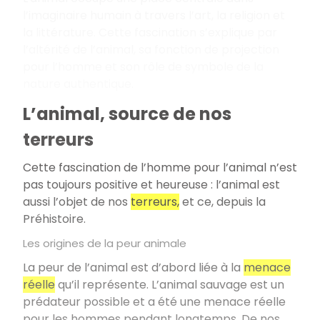
l’imaginaire humain à travers l’art, la religion et
la littérature. Cette fascination s’explique par
l’altérité de l’animal, sa fonction de projection
pour l’homme et son rôle de symbole de la
nature authentique.
L’animal, source de nos
terreurs
Cette fascination de l’homme pour l’animal n’est
pas toujours positive et heureuse : l’animal est
aussi l’objet de nos
terreurs,
et ce, depuis la
Préhistoire.
Les origines de la peur animale
La peur de l’animal est d’abord liée à la
menace
réelle
qu’il représente. L’animal sauvage est un
prédateur possible et a été une menace réelle
pour les hommes pendant longtemps. De nos