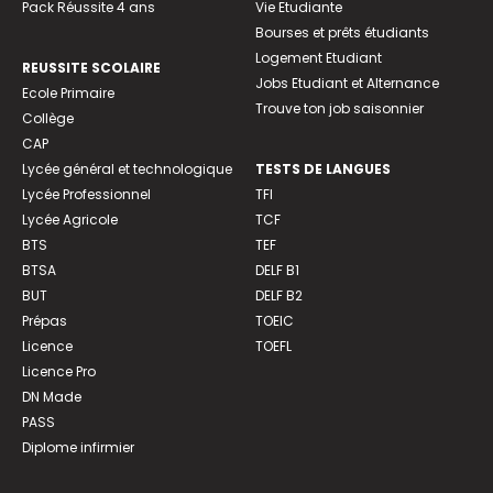
Pack Réussite 4 ans
Vie Etudiante
Bourses et prêts étudiants
Logement Etudiant
REUSSITE SCOLAIRE
Jobs Etudiant et Alternance
Ecole Primaire
Trouve ton job saisonnier
Collège
CAP
Lycée général et technologique
TESTS DE LANGUES
Lycée Professionnel
TFI
Lycée Agricole
TCF
BTS
TEF
BTSA
DELF B1
BUT
DELF B2
Prépas
TOEIC
Licence
TOEFL
Licence Pro
DN Made
PASS
Diplome infirmier