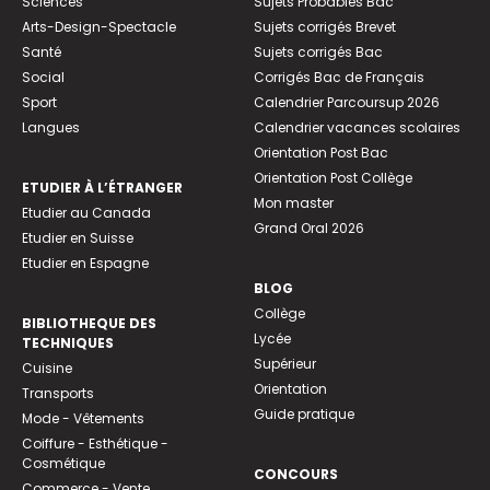
Sciences
Sujets Probables Bac
Arts-Design-Spectacle
Sujets corrigés Brevet
Santé
Sujets corrigés Bac
Social
Corrigés Bac de Français
Sport
Calendrier Parcoursup 2026
Langues
Calendrier vacances scolaires
Orientation Post Bac
Orientation Post Collège
ETUDIER À L’ÉTRANGER
Mon master
Etudier au Canada
Grand Oral 2026
Etudier en Suisse
Etudier en Espagne
BLOG
Collège
BIBLIOTHEQUE DES
Lycée
TECHNIQUES
Supérieur
Cuisine
Orientation
Transports
Guide pratique
Mode - Vêtements
Coiffure - Esthétique -
Cosmétique
CONCOURS
Commerce - Vente