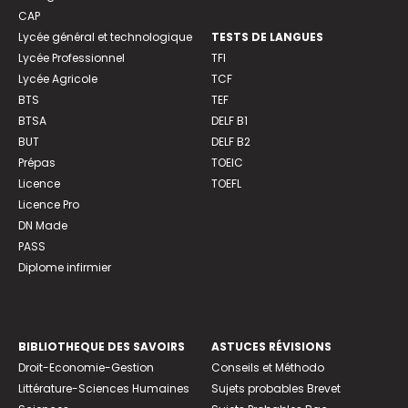
CAP
Lycée général et technologique
TESTS DE LANGUES
Lycée Professionnel
TFI
Lycée Agricole
TCF
BTS
TEF
BTSA
DELF B1
BUT
DELF B2
Prépas
TOEIC
Licence
TOEFL
Licence Pro
DN Made
PASS
Diplome infirmier
BIBLIOTHEQUE DES SAVOIRS
ASTUCES RÉVISIONS
Droit-Economie-Gestion
Conseils et Méthodo
Littérature-Sciences Humaines
Sujets probables Brevet