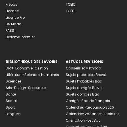
Prépas
TOEIC
Licence
TOEFL
Licence Pro
DN Made
PASS
Diplome infirmier
BIBLIOTHEQUE DES SAVOIRS
ASTUCES RÉVISIONS
Droit-Economie-Gestion
Conseils et Méthodo
Littérature-Sciences Humaines
Sujets probables Brevet
Sciences
Sujets Probables Bac
Arts-Design-Spectacle
Sujets corrigés Brevet
Santé
Sujets corrigés Bac
Social
Corrigés Bac de Français
Sport
Calendrier Parcoursup 2026
Langues
Calendrier vacances scolaires
Orientation Post Bac
Orientation Post Collège