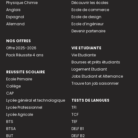
Physique Chimie
Découvrir les écoles
Anglais
Ecole de commerce
Espagnol
Ecole de design
Allemand
Ecole d’ingénieur
Devenir partenaire
NOS OFFRES
Offre 2025-2026
VIE ETUDIANTE
Pack Réussite 4 ans
Vie Etudiante
Bourses et prêts étudiants
Logement Etudiant
REUSSITE SCOLAIRE
Jobs Etudiant et Alternance
Ecole Primaire
Trouve ton job saisonnier
Collège
CAP
Lycée général et technologique
TESTS DE LANGUES
Lycée Professionnel
TFI
Lycée Agricole
TCF
BTS
TEF
BTSA
DELF B1
BUT
DELF B2