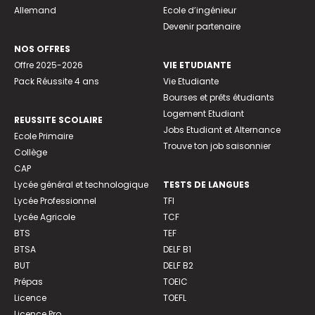
Allemand
Ecole d’ingénieur
Devenir partenaire
NOS OFFRES
Offre 2025-2026
VIE ETUDIANTE
Pack Réussite 4 ans
Vie Etudiante
Bourses et prêts étudiants
Logement Etudiant
REUSSITE SCOLAIRE
Jobs Etudiant et Alternance
Ecole Primaire
Trouve ton job saisonnier
Collège
CAP
Lycée général et technologique
TESTS DE LANGUES
Lycée Professionnel
TFI
Lycée Agricole
TCF
BTS
TEF
BTSA
DELF B1
BUT
DELF B2
Prépas
TOEIC
Licence
TOEFL
Licence Pro