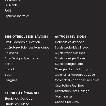
DN Made
PASS
Diplome infirmier
BIBLIOTHEQUE DES SAVOIRS
ASTUCES RÉVISIONS
Droit-Economie-Gestion
Conseils et Méthodo
Littérature-Sciences Humaines
Sujets probables Brevet
Sciences
Sujets Probables Bac
Arts-Design-Spectacle
Sujets corrigés Brevet
Santé
Sujets corrigés Bac
Social
Corrigés Bac de Français
Sport
Calendrier Parcoursup 2026
Langues
Calendrier vacances scolaires
Orientation Post Bac
Orientation Post Collège
ETUDIER À L’ÉTRANGER
Mon master
Etudier au Canada
Grand Oral 2026
Etudier en Suisse