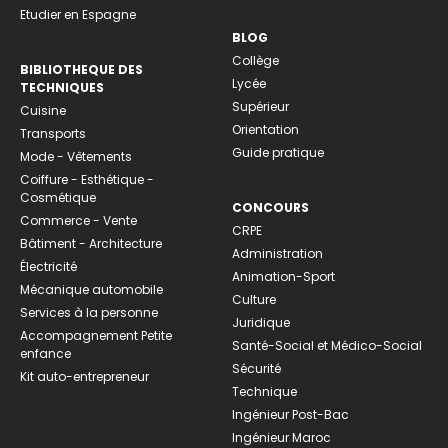
Etudier en Espagne
BLOG
Collège
BIBLIOTHEQUE DES
Lycée
TECHNIQUES
Supérieur
Cuisine
Orientation
Transports
Guide pratique
Mode - Vêtements
Coiffure - Esthétique -
Cosmétique
CONCOURS
Commerce - Vente
CRPE
Bâtiment - Architecture
Administration
Électricité
Animation-Sport
Mécanique automobile
Culture
Services à la personne
Juridique
Accompagnement Petite
Santé-Social et Médico-Social
enfance
Sécurité
Kit auto-entrepreneur
Technique
Ingénieur Post-Bac
Ingénieur Maroc