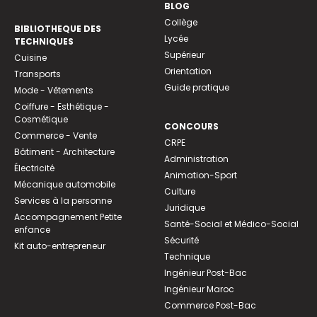
BLOG
Collège
BIBLIOTHEQUE DES
Lycée
TECHNIQUES
Supérieur
Cuisine
Orientation
Transports
Guide pratique
Mode - Vêtements
Coiffure - Esthétique -
Cosmétique
CONCOURS
Commerce - Vente
CRPE
Bâtiment - Architecture
Administration
Électricité
Animation-Sport
Mécanique automobile
Culture
Services à la personne
Juridique
Accompagnement Petite
Santé-Social et Médico-Social
enfance
Sécurité
Kit auto-entrepreneur
Technique
Ingénieur Post-Bac
Ingénieur Maroc
Commerce Post-Bac