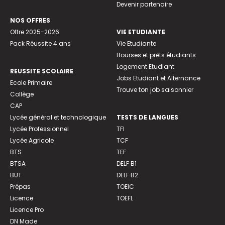
Devenir partenaire
NOS OFFRES
Offre 2025-2026
VIE ETUDIANTE
Pack Réussite 4 ans
Vie Etudiante
Bourses et prêts étudiants
Logement Etudiant
REUSSITE SCOLAIRE
Jobs Etudiant et Alternance
Ecole Primaire
Trouve ton job saisonnier
Collège
CAP
Lycée général et technologique
TESTS DE LANGUES
Lycée Professionnel
TFI
Lycée Agricole
TCF
BTS
TEF
BTSA
DELF B1
BUT
DELF B2
Prépas
TOEIC
Licence
TOEFL
Licence Pro
DN Made