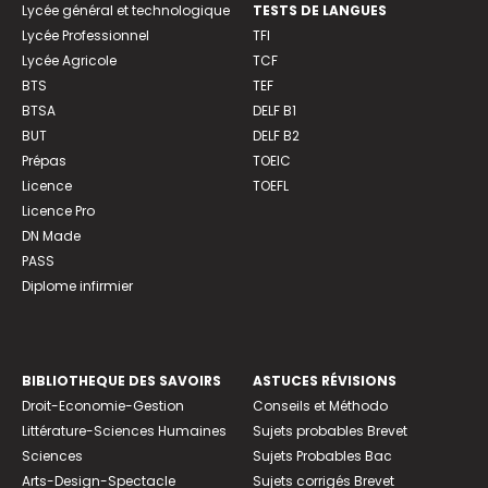
Lycée général et technologique
TESTS DE LANGUES
Lycée Professionnel
TFI
Lycée Agricole
TCF
BTS
TEF
BTSA
DELF B1
BUT
DELF B2
Prépas
TOEIC
Licence
TOEFL
Licence Pro
DN Made
PASS
Diplome infirmier
BIBLIOTHEQUE DES SAVOIRS
ASTUCES RÉVISIONS
Droit-Economie-Gestion
Conseils et Méthodo
Littérature-Sciences Humaines
Sujets probables Brevet
Sciences
Sujets Probables Bac
Arts-Design-Spectacle
Sujets corrigés Brevet